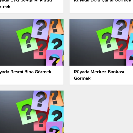
yada Eski Sevgiliyi Mutlu
Rüyada Dolu Çanta Görmek
rmek
yada Resmî Bina Görmek
Rüyada Merkez Bankası
Görmek