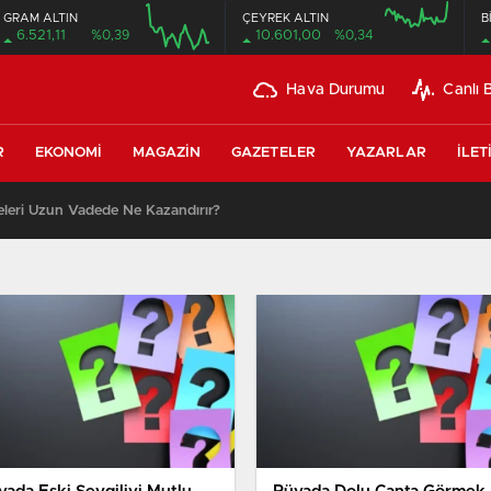
GRAM ALTIN
ÇEYREK ALTIN
B
6.521,11
%0,39
10.601,00
%0,34
Hava Durumu
Canlı 
R
EKONOMI
MAGAZIN
GAZETELER
YAZARLAR
İLET
leri Uzun Vadede Ne Kazandırır?