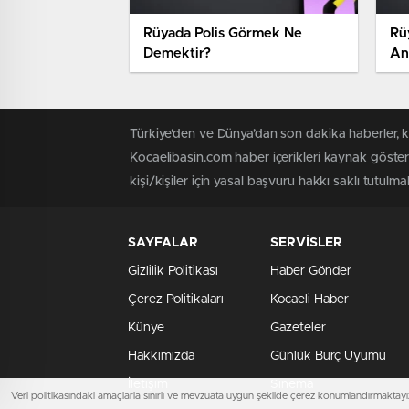
Rüyada Polis Görmek Ne
Rü
Demektir?
An
Türkiye'den ve Dünya’dan son dakika haberler, 
Kocaelibasin.com haber içerikleri kaynak göster
kişi/kişiler için yasal başvuru hakkı saklı tutulmak
SAYFALAR
SERVİSLER
Gizlilik Politikası
Haber Gönder
Çerez Politikaları
Kocaeli Haber
Künye
Gazeteler
Hakkımızda
Günlük Burç Uyumu
İletişim
Sinema
Veri politikasındaki amaçlarla sınırlı ve mevzuata uygun şekilde çerez konumlandırmaktayız