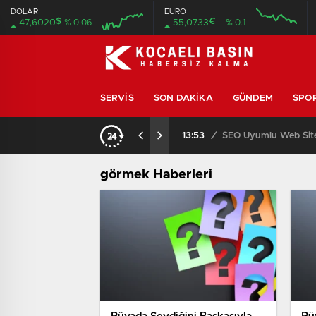
DOLAR
EURO
$
€
47,6020
% 0.06
55,0733
% 0.1
SERVIS
SON DAKIKA
GÜNDEM
SPO
ıcısı ve Servisi
13:53
/
SEO Uyumlu Web Site
görmek Haberleri