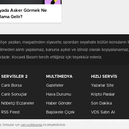
yada Asker Görmek Ne
lama Gelir?
köşe yazıları, magazinden siyasete, spordan seyahate bütün konuların 
ilmeden alıntı yapılamaz, kanuna aykırı ve izinsiz olarak kopyalanama
tadır. Kocaeli Basın'ı tercih ettiğiniz için teşekkür ederiz.
SERVİSLER 2
MULTİMEDYA
HIZLI SERVİS
Canlı Borsa
Gazeteler
Yazarlar Site
Canlı Sonuçlar
Hava Durumu
Kripto Paralar
Nöbetçi Eczaneler
Haber Gönder
Son Dakika
RSS Feed
Başiskele Çiçek
VDS Satın Al
Kocaeli Arıza Tespit
Kocaeli Web Tasarım
. Detaylar için
veri politikamızı
inceleyebilirsiniz.