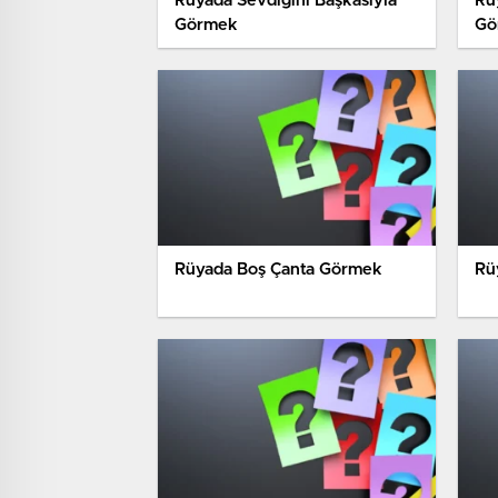
Rüyada Sevdiğini Başkasıyla
Rü
Görmek
Gö
Rüyada Boş Çanta Görmek
Rü