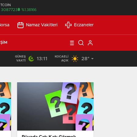
İTCOİN
฿
3087723
%1.38166
Borsa
Namaz Vakitleri
Eczaneler
IŞIM
GÜNEŞ
KOCAELI
13:11
28°
21:21
/
Günlük Okuma Süresi Az Olanlar İçin Etkili Okuma Yönte
VAKTI
AÇIK