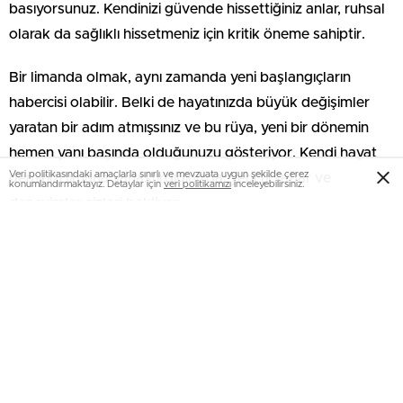
basıyorsunuz. Kendinizi güvende hissettiğiniz anlar, ruhsal
olarak da sağlıklı hissetmeniz için kritik öneme sahiptir.
Bir limanda olmak, aynı zamanda yeni başlangıçların
habercisi olabilir. Belki de hayatınızda büyük değişimler
yaratan bir adım atmışsınız ve bu rüya, yeni bir dönemin
hemen yanı başında olduğunuzu gösteriyor. Kendi hayat
Veri politikasındaki amaçlarla sınırlı ve mevzuata uygun şekilde çerez
geminizi limana yanaştırdığınızda, yeni fırsatlar ve
konumlandırmaktayız. Detaylar için
veri politikamızı
inceleyebilirsiniz.
deneyimler sizleri bekliyor.
Rüyada limana varmak, aslında hayatın hem zorluklarını
hem de sevinçlerini kapsayan bir deneyimdir. Bu rüya, belki
de yaşamınızda sizi bekleyen olumlu değişimlerin
habercisidir. Şimdi, bu rüyanın size neler getireceğine dair
düşünmenin tam zamanı!
Rüyalarınızda Limana Varmak: Yeni