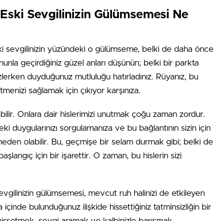
 Eski Sevgilinizin Gülümsemesi Ne
Eski sevgilinizin yüzündeki o gülümseme, belki de daha önce
nunla geçirdiğiniz güzel anları düşünün; belki bir parkta
izlerken duyduğunuz mutluluğu hatırladınız. Rüyanız, bu
menizi sağlamak için çıkıyor karşınıza.
akabilir. Onlara dair hislerimizi unutmak çoğu zaman zordur.
duygularınızı sorgulamanıza ve bu bağlantının sizin için
eden olabilir. Bu, geçmişe bir selam durmak gibi; belki de
langıç için bir işarettir. O zaman, bu hislerin sizi
vgilinizin gülümsemesi, mevcut ruh halinizi de etkileyen
 içinde bulunduğunuz ilişkide hissettiğiniz tatminsizliğin bir
 hissetmek, sevgi aramak ve kalbinizle barışmak