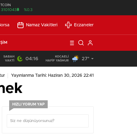
İTCOİN
฿
3101043
%0.3
Borsa
Namaz Vakitleri
Eczaneler
IŞIM
SABAH
KOCAELI
04:16
27°
13:53
/
SEO Uyumlu Web Siteleri Uzun Vadede Ne Kazandırır?
VAKTI
HAFİF YAĞMUR
tur
Yayınlanma Tarihi: Haziran 30, 2026 22:41
rmek
HIZLI YORUM YAP