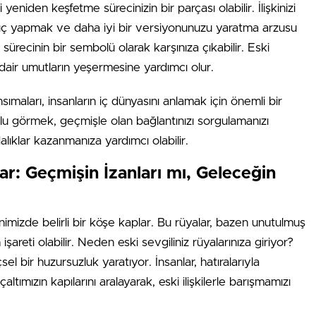
 yeniden keşfetme sürecinizin bir parçası olabilir. İlişkinizi
ngıç yapmak ve daha iyi bir versiyonunuzu yaratma arzusu
 sürecinin bir sembolü olarak karşınıza çıkabilir. Eski
a dair umutların yeşermesine yardımcı olur.
sımaları, insanların iç dünyasını anlamak için önemli bir
utlu görmek, geçmişle olan bağlantınızı sorgulamanızı
alıklar kazanmanıza yardımcı olabilir.
ar: Geçmişin İzanları mı, Geleceğin
, zihnimizde belirli bir köşe kaplar. Bu rüyalar, bazen unutulmuş
şareti olabilir. Neden eski sevgiliniz rüyalarınıza giriyor?
çsel bir huzursuzluk yaratıyor. İnsanlar, hatıralarıyla
ltımızın kapılarını aralayarak, eski ilişkilerle barışmamızı