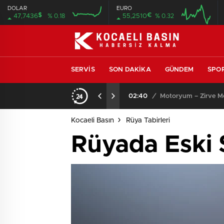
DOLAR
EURO
$
€
47,7436
% 0.18
55,2510
% 0.32
SERVIS
SON DAKIKA
GÜNDEM
SPO
02:40
/
Motoryum – Zirve Mot
Kocaeli Basın
Rüya Tabirleri
Rüyada Eski 