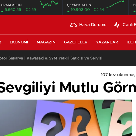
GRAM ALTIN
ÇEYREK ALTIN
B
6.660,55
%2,59
10.903,00
%2,54
Hava Durumu
Canlı 
R
EKONOMI
MAGAZIN
GAZETELER
YAZARLAR
İLET
or Sakarya | Kawasaki & SYM Yetkili Satıcısı ve Servisi
107 kez okunmuş
Sevgiliyi Mutlu Gö