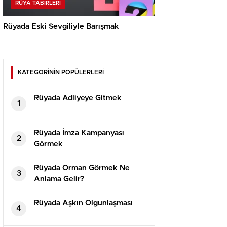
RÜYA TABIRLERI
Rüyada Eski Sevgiliyle Barışmak
KATEGORİNİN POPÜLERLERİ
Rüyada Adliyeye Gitmek
1
Rüyada İmza Kampanyası
2
Görmek
Rüyada Orman Görmek Ne
3
Anlama Gelir?
Rüyada Aşkın Olgunlaşması
4