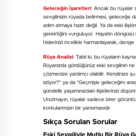
Geleceğin İşaretleri
: Ancak bu rüyalar 
sevgilinizin rüyada belirmesi, geleceğe dair 
adım atmaya hazır değil. Ya da eski ilişk
gerektiğini vurguluyor. Hayatın döngüsü iç
hislerinizi incelikle harmanlayarak, denge 
Rüya Analizi
: Tabii ki, bu rüyaların kayn
Rüyanızda gördüğünüz eski sevgilinin ne yap
çözmenize yardımcı olabilir. Kendinize şu
istiyor?" ya da "Geçmişle geleceğim aras
gündelik yaşamınızdaki ilişkilerinizi düşü
Unutmayın, rüyalar sadece birer görüntü d
korkularımızın bir yansımasıdır.
Sıkça Sorulan Sorular
Eski Sevgiliyle Mutlu Bir Rüya