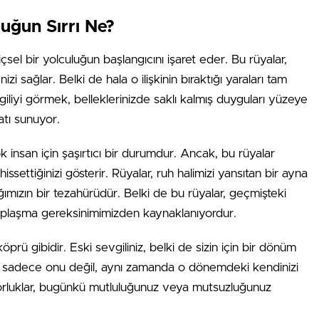
luğun Sırrı Ne?
çsel bir yolculuğun başlangıcını işaret eder. Bu rüyalar,
nizi sağlar. Belki de hala o ilişkinin bıraktığı yaraları tam
liyi görmek, belleklerinizde saklı kalmış duyguları yüzeye
atı sunuyor.
çok insan için şaşırtıcı bir durumdur. Ancak, bu rüyalar
hissettiğinizi gösterir. Rüyalar, ruh halimizi yansıtan bir ayna
ığımızın bir tezahürüdür. Belki de bu rüyalar, geçmişteki
aplaşma gereksinimimizden kaynaklanıyordur.
prü gibidir. Eski sevgiliniz, belki de sizin için bir dönüm
sler, sadece onu değil, aynı zamanda o dönemdeki kendinizi
 zorluklar, bugünkü mutluluğunuz veya mutsuzluğunuz