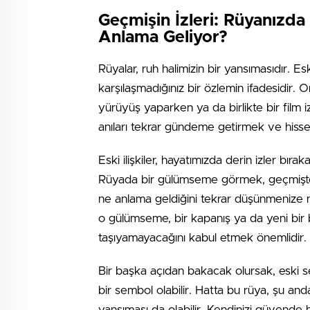
Geçmişin İzleri: Rüyanızda
Anlama Geliyor?
Rüyalar, ruh halimizin bir yansımasıdır. 
karşılaşmadığınız bir özlemin ifadesidir. O
yürüyüş yaparken ya da birlikte bir film 
anıları tekrar gündeme getirmek ve hisset
Eski ilişkiler, hayatımızda derin izler bır
Rüyada bir gülümseme görmek, geçmişteki 
ne anlama geldiğini tekrar düşünmenize n
o gülümseme, bir kapanış ya da yeni bir baş
taşıyamayacağını kabul etmek önemlidir.
Bir başka açıdan bakacak olursak, eski se
bir sembol olabilir. Hatta bu rüya, şu anda
yansıması da olabilir. Kendinizi güvende