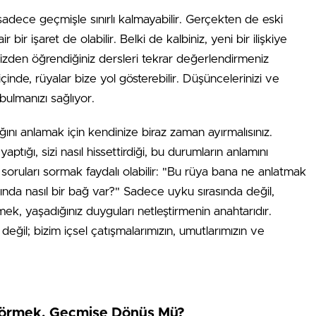
sadece geçmişle sınırlı kalmayabilir. Gerçekten de eski
bir işaret de olabilir. Belki de kalbiniz, yeni bir ilişkiye
inizden öğrendiğiniz dersleri tekrar değerlendirmeniz
inde, rüyalar bize yol gösterebilir. Düşüncelerinizi ve
bulmanızı sağlıyor.
ağını anlamak için kendinize biraz zaman ayırmalısınız.
tığı, sizi nasıl hissettirdiği, bu durumların anlamını
 soruları sormak faydalı olabilir: "Bu rüya bana ne anlatmak
ında nasıl bir bağ var?" Sadece uyku sırasında değil,
nmek, yaşadığınız duyguları netleştirmenin anahtarıdır.
eğil; bizim içsel çatışmalarımızın, umutlarımızın ve
 Görmek, Geçmişe Dönüş Mü?