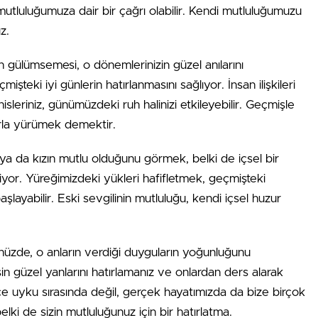
utluluğumuza dair bir çağrı olabilir. Kendi mutluluğumuzu
z.
zin gülümsemesi, o dönemlerinizin güzel anılarını
şteki iyi günlerin hatırlanmasını sağlıyor. İnsan ilişkileri
hisleriniz, günümüzdeki ruh halinizi etkileyebilir. Geçmişle
rla yürümek demektir.
ya da kızın mutlu olduğunu görmek, belki de içsel bir
iyor. Yüreğimizdeki yükleri hafifletmek, geçmişteki
başlayabilir. Eski sevgilinin mutluluğu, kendi içsel huzur
nüzde, o anların verdiği duyguların yoğunluğunu
şin güzel yanlarını hatırlamanız ve onlardan ders alarak
adece uyku sırasında değil, gerçek hayatımızda da bize birçok
belki de sizin mutluluğunuz için bir hatırlatma.