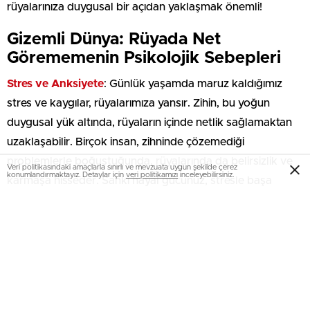
rüyalarınıza duygusal bir açıdan yaklaşmak önemli!
Gizemli Dünya: Rüyada Net
Görememenin Psikolojik Sebepleri
Stres ve Anksiyete
: Günlük yaşamda maruz kaldığımız
stres ve kaygılar, rüyalarımıza yansır. Zihin, bu yoğun
duygusal yük altında, rüyaların içinde netlik sağlamaktan
uzaklaşabilir. Birçok insan, zihninde çözemediği
problemlerle boğuştuğunda, rüyalarında da belirsizlik ve
Veri politikasındaki amaçlarla sınırlı ve mevzuata uygun şekilde çerez
konumlandırmaktayız. Detaylar için
veri politikamızı
inceleyebilirsiniz.
karmaşa hisseder. Sanki hayal gücünüz, stresle başa
çıkmaya çalışırken, daha karmaşık bir senaryo oluşturur.
Duygusal Blokajlar
: Geçmişte yaşanan travmalar ya da
sıkıntılar, duygusal blokajlar yaratabilir. Bu blokajlar, kişinin
rüya sürecinde kendini açmasına engel olur. Böylece,
rüyada görülen imgeler netleştirilemez, bulutlu bir