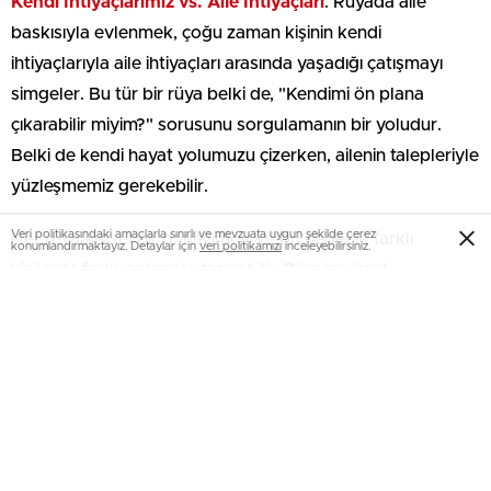
Kendi İhtiyaçlarımız vs. Aile İhtiyaçları
: Rüyada aile
baskısıyla evlenmek, çoğu zaman kişinin kendi
ihtiyaçlarıyla aile ihtiyaçları arasında yaşadığı çatışmayı
simgeler. Bu tür bir rüya belki de, "Kendimi ön plana
çıkarabilir miyim?" sorusunu sorgulamanın bir yoludur.
Belki de kendi hayat yolumuzu çizerken, ailenin talepleriyle
yüzleşmemiz gerekebilir.
Veri politikasındaki amaçlarla sınırlı ve mevzuata uygun şekilde çerez
Her rüya kişisel bir deneyimdir ve bu nedenle farklı
konumlandırmaktayız. Detaylar için
veri politikamızı
inceleyebilirsiniz.
kişilerde farklı anlamlar taşıyabilir. Rüyalar, içsel
düşüncelerimizin ve hislerimizin en güzel yansımalarıdır. Siz
de bu rüyayı gördüyseniz, belki de derin bir öz
değerlendirme yapma zamanıdır.
Rüyaların Sırrı: Aile Baskısıyla
Evlenmek Ne Anlama Geliyor?
Bir düşünün, kimse rüyasında sıradan bir durumu görmek