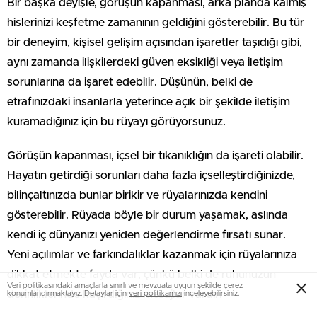
Bir başka deyişle, görüşün kapanması, arka planda kalmış
hislerinizi keşfetme zamanının geldiğini gösterebilir. Bu tür
bir deneyim, kişisel gelişim açısından işaretler taşıdığı gibi,
aynı zamanda ilişkilerdeki güven eksikliği veya iletişim
sorunlarına da işaret edebilir. Düşünün, belki de
etrafınızdaki insanlarla yeterince açık bir şekilde iletişim
kuramadığınız için bu rüyayı görüyorsunuz.
Görüşün kapanması, içsel bir tıkanıklığın da işareti olabilir.
Hayatın getirdiği sorunları daha fazla içselleştirdiğinizde,
bilinçaltınızda bunlar birikir ve rüyalarınızda kendini
gösterebilir. Rüyada böyle bir durum yaşamak, aslında
kendi iç dünyanızı yeniden değerlendirme fırsatı sunar.
Yeni açılımlar ve farkındalıklar kazanmak için rüyalarınıza
dikkat etmekte fayda var; çünkü belki de ruhunuzun
Veri politikasındaki amaçlarla sınırlı ve mevzuata uygun şekilde çerez
derinliklerinde kaçırdığınız mesajlar vardır.
konumlandırmaktayız. Detaylar için
veri politikamızı
inceleyebilirsiniz.