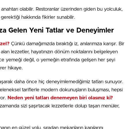
anahtarı olabilir. Restoranlar üzerinden giden bu yolculuk,
rektiği hakkında fikirler sunabilir.
ıza Gelen Yeni Tatlar ve Deneyimler
zel?
Çünkü damağımızda bıraktığı iz, anılarımıza karışır. Bir
r alan lezzetler, hayatınızın dönüm noktalarını belgeleyen
dece yemeği değil, o yemeğin etrafında gelişen her şeyi
irer hikaye.
klaşarak daha önce hiç deneyimlemediğimiz tatları sunuyor.
leneksel tariflerle modern dokunuşların buluşması, hepsi
yor.
Neden yeni tatları denemeyen biri olasınız ki?
amanda sizi şaşırtacak lezzetlerle dolup taşan menüler,
anın en güzel yolu, sıradan mekanların kapılarını