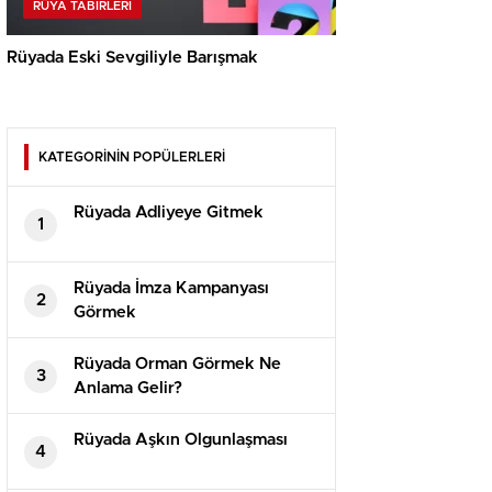
RÜYA TABIRLERI
Rüyada Eski Sevgiliyle Barışmak
KATEGORİNİN POPÜLERLERİ
Rüyada Adliyeye Gitmek
1
Rüyada İmza Kampanyası
2
Görmek
Rüyada Orman Görmek Ne
3
Anlama Gelir?
Rüyada Aşkın Olgunlaşması
4