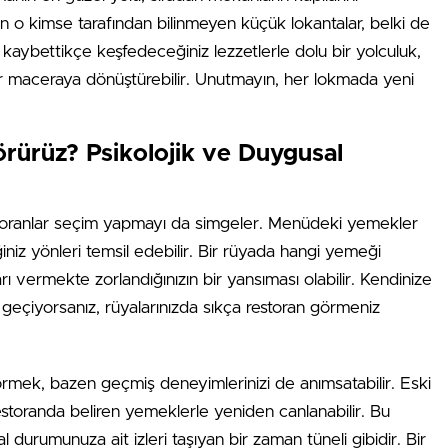
o kimse tarafından bilinmeyen küçük lokantalar, belki de
zi kaybettikçe keşfedeceğiniz lezzetlerle dolu bir yolculuk,
r maceraya dönüştürebilir. Unutmayın, her lokmada yeni
rürüz? Psikolojik ve Duygusal
oranlar seçim yapmayı da simgeler. Menüdeki yemekler
iğiniz yönleri temsil edebilir. Bir rüyada hangi yemeği
rı vermekte zorlandığınızın bir yansıması olabilir. Kendinize
eçiyorsanız, rüyalarınızda sıkça restoran görmeniz
mek, bazen geçmiş deneyimlerinizi de anımsatabilir. Eski
ir restoranda beliren yemeklerle yeniden canlanabilir. Bu
durumunuza ait izleri taşıyan bir zaman tüneli gibidir. Bir