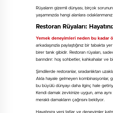
Rüyaların gizemli dünyası, birçok sorunun 
yaşamınızda hangi alanlara odaklanmanız ge
Restoran Rüyaları: Hayatın
Yemek deneyimleri neden bu kadar ö
arkadaşınızla paylaştığınız bir tabakta ye
birer tanık gibidir. Restoran rüyaları, sa
barındırır: hoş sohbetler, kahkahalar ve b
Şimdilerde restoranlar, sıradanlıktan uza
Akla hayale gelmeyen kombinasyonlar, ge
bu büyülü dünyayı daha ilginç hale getiri
Kendi damak zevkinize uygun, ama aynı z
meraklı damakların çağrısını bekliyor.
Hayatınıza yeni tatlar ve deneyimler katm