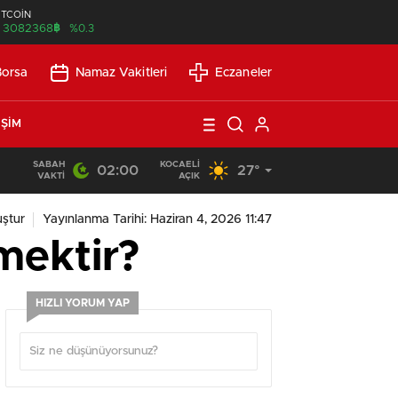
İTCOİN
฿
3082368
%0.3
Borsa
Namaz Vakitleri
Eczaneler
IŞIM
SABAH
KOCAELI
02:00
27°
13:53
/
SEO Uyumlu Web Siteleri Uzun Vadede Ne Kazandırır?
VAKTI
AÇIK
ştur
Yayınlanma Tarihi: Haziran 4, 2026 11:47
mektir?
HIZLI YORUM YAP