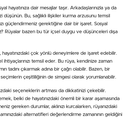
l hayatınıza dair mesajlar taşır. Arkadaşlarınızla ya da
i düşünün. Bu, sağlıklı ilişkiler kurma arzusunu temsil
ızı güçlendirmeniz gerektiğine dair bir işaret. Sosyal
uz? Rüyalar bazen bu tür içsel duygu ve düşünceleri dışa
, hayatınızdaki çok yönlü deneyimlere de işaret edebilir.
el ihtiyaçlarınızı temsil eder. Bu rüya, kendinize zaman
n tadını çıkarmak adına bir çağrı olabilir. Bazen, bir
eçimlerin çeşitliliğinin de simgesi olarak yorumlanabilir.
zdaki seçeneklerin artması da dikkatinizi çekebilir.
emek, belki de hayatınızdaki önemli bir karar aşamasında
meniz gereken durumlar, aklınızı kurcalarken, rüyanızdaki
şamınızdaki alternatifleri değerlendirme zamanının geldiğini