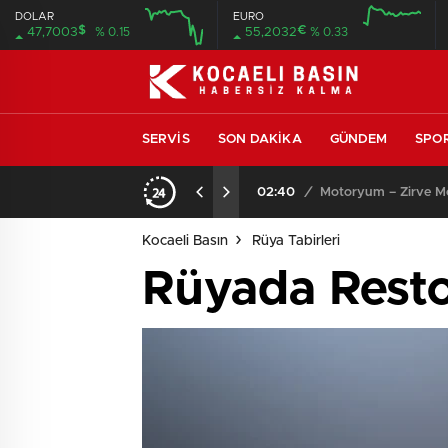
DOLAR
EURO
$
€
47,7003
% 0.15
55,2032
% 0.33
SERVIS
SON DAKIKA
GÜNDEM
SPO
02:40
/
Motoryum – Zirve Mot
Kocaeli Basın
Rüya Tabirleri
Rüyada Rest