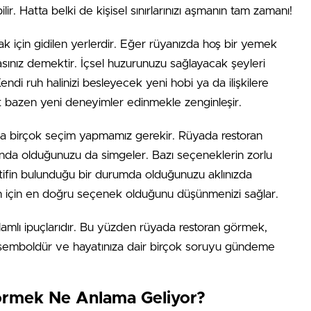
ir. Hatta belki de kişisel sınırlarınızı aşmanın tam zamanı!
rmak için gidilen yerlerdir. Eğer rüyanızda hoş bir yemek
asınız demektir. İçsel huzurunuzu sağlayacak şeyleri
endi ruh halinizi besleyecek yeni hobi ya da ilişkilere
t bazen yeni deneyimler edinmekle zenginleşir.
da birçok seçim yapmamız gerekir. Rüyada restoran
da olduğunuzu da simgeler. Bazı seçeneklerin zorlu
ifin bulunduğu bir durumda olduğunuzu aklınızda
zin için en doğru seçenek olduğunu düşünmenizi sağlar.
nlamlı ipuçlarıdır. Bu yüzden rüyada restoran görmek,
 semboldür ve hayatınıza dair birçok soruyu gündeme
Görmek Ne Anlama Geliyor?