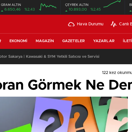
GRAM ALTIN
ÇEYREK ALTIN
B
6.650,46
%2,43
10.893,00
%2,45
Hava Durumu
Canlı 
R
EKONOMI
MAGAZIN
GAZETELER
YAZARLAR
İLET
or Sakarya | Kawasaki & SYM Yetkili Satıcısı ve Servisi
122 kez okunmu
oran Görmek Ne De