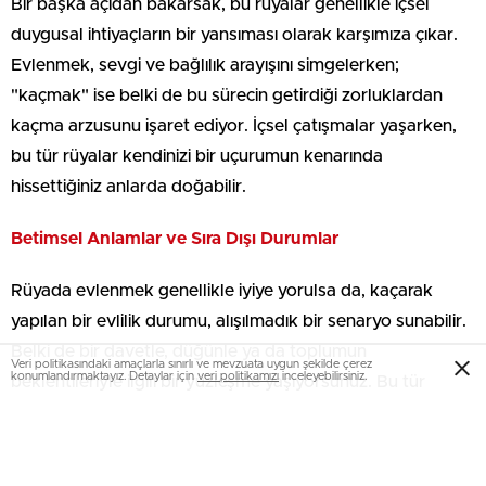
Bir başka açıdan bakarsak, bu rüyalar genellikle içsel
duygusal ihtiyaçların bir yansıması olarak karşımıza çıkar.
Evlenmek, sevgi ve bağlılık arayışını simgelerken;
"kaçmak" ise belki de bu sürecin getirdiği zorluklardan
kaçma arzusunu işaret ediyor. İçsel çatışmalar yaşarken,
bu tür rüyalar kendinizi bir uçurumun kenarında
hissettiğiniz anlarda doğabilir.
Betimsel Anlamlar ve Sıra Dışı Durumlar
Rüyada evlenmek genellikle iyiye yorulsa da, kaçarak
yapılan bir evlilik durumu, alışılmadık bir senaryo sunabilir.
Belki de bir davetle, düğünle ya da toplumun
Veri politikasındaki amaçlarla sınırlı ve mevzuata uygun şekilde çerez
konumlandırmaktayız. Detaylar için
veri politikamızı
inceleyebilirsiniz.
beklentileriyle ilgili bir yüzleşme yaşıyorsunuz. Bu tür
durumlar, hayatınızda daha fazla cesaret ve özgürlük talep
ettiğinizi gösteriyor olabilir.