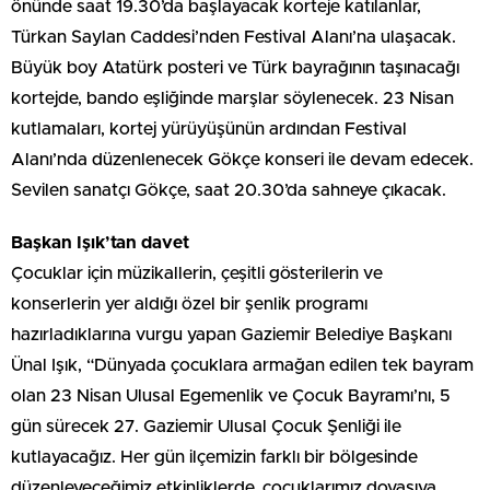
önünde saat 19.30’da başlayacak korteje katılanlar,
Türkan Saylan Caddesi’nden Festival Alanı’na ulaşacak.
Büyük boy Atatürk posteri ve Türk bayrağının taşınacağı
kortejde, bando eşliğinde marşlar söylenecek. 23 Nisan
kutlamaları, kortej yürüyüşünün ardından Festival
Alanı’nda düzenlenecek Gökçe konseri ile devam edecek.
Sevilen sanatçı Gökçe, saat 20.30’da sahneye çıkacak.
Başkan Işık’tan davet
Çocuklar için müzikallerin, çeşitli gösterilerin ve
konserlerin yer aldığı özel bir şenlik programı
hazırladıklarına vurgu yapan Gaziemir Belediye Başkanı
Ünal Işık, “Dünyada çocuklara armağan edilen tek bayram
olan 23 Nisan Ulusal Egemenlik ve Çocuk Bayramı’nı, 5
gün sürecek 27. Gaziemir Ulusal Çocuk Şenliği ile
kutlayacağız. Her gün ilçemizin farklı bir bölgesinde
düzenleyeceğimiz etkinliklerde, çocuklarımız doyasıya