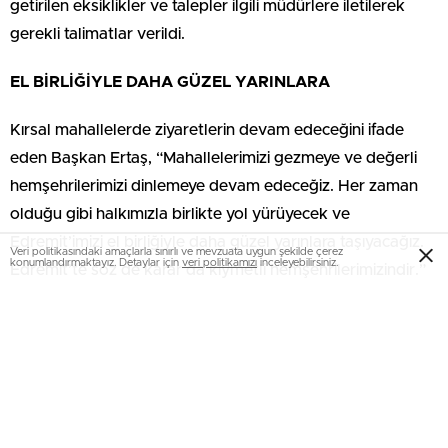
getirilen eksiklikler ve talepler ilgili müdürlere iletilerek
gerekli talimatlar verildi.
EL BİRLİĞİYLE DAHA GÜZEL YARINLARA
Kırsal mahallelerde ziyaretlerin devam edeceğini ifade
eden Başkan Ertaş, “Mahallelerimizi gezmeye ve değerli
hemşehrilerimizi dinlemeye devam edeceğiz. Her zaman
olduğu gibi halkımızla birlikte yol yürüyecek ve
Edremit’imizi el birliğiyle daha güzel yarınlara taşıyacağız.
Veri politikasındaki amaçlarla sınırlı ve mevzuata uygun şekilde çerez
konumlandırmaktayız. Detaylar için
veri politikamızı
inceleyebilirsiniz.
Edremit’te söz de karar da kıymetli hemşehrilerimizindir.”
dedi.
Edremit Belediyesi’nin kırsal mahallelerdeki tamamlanan
ve devam eden projeleri hakkında da vatandaşlara bilgi