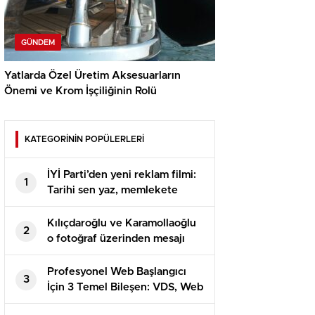
GÜNDEM
Yatlarda Özel Üretim Aksesuarların
Önemi ve Krom İşçiliğinin Rolü
KATEGORİNİN POPÜLERLERİ
İYİ Parti’den yeni reklam filmi:
1
Tarihi sen yaz, memlekete
bahar gelsin
Kılıçdaroğlu ve Karamollaoğlu
2
o fotoğraf üzerinden mesajı
verdi
Profesyonel Web Başlangıcı
3
İçin 3 Temel Bileşen: VDS, Web
Hosting ve DV SSL