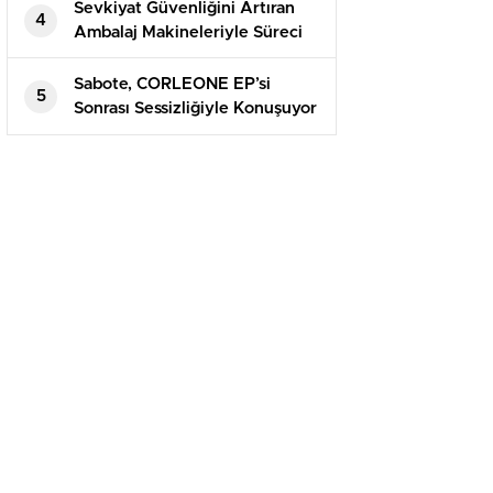
Sevkiyat Güvenliğini Artıran
4
Ambalaj Makineleriyle Süreci
Baştan Sona Kontrol Edin
Sabote, CORLEONE EP’si
5
Sonrası Sessizliğiyle Konuşuyor