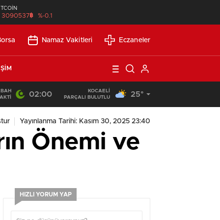
İTCOİN
฿
3090537
%-0.1
Borsa
Namaz Vakitleri
Eczaneler
IŞIM
ABAH
KOCAELI
02:00
25°
21:21
/
Günlük Okuma Süresi Az Olanlar İçin Etkili Okuma Yönte
AKTI
PARÇALI BULUTLU
tur
Yayınlanma Tarihi: Kasım 30, 2025 23:40
rın Önemi ve
HIZLI YORUM YAP