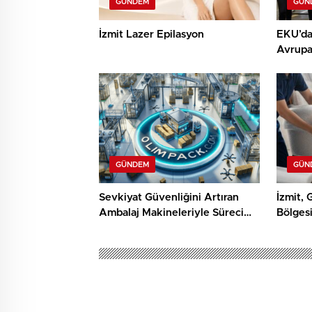
GÜNDEM
GÜN
İzmit Lazer Epilasyon
EKU’dan
Avrupa
Dökümh
GÜNDEM
GÜN
Sevkiyat Güvenliğini Artıran
İzmit, 
Ambalaj Makineleriyle Süreci
Bölges
Baştan Sona Kontrol Edin
Hizmetl
Kocaeli Basın
Gündem
Hızlı, Ekonom