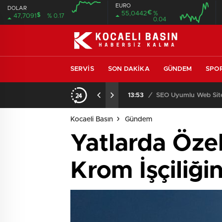
EURO
DOLAR
€
55,0442
%
$
47,7091
% 0.17
0.04
SERVIS
SON DAKIKA
GÜNDEM
SPO
ıcısı ve Servisi
13:53
/
SEO Uyumlu Web Site
Kocaeli Basın
Gündem
Yatlarda Öze
Krom İşçiliği