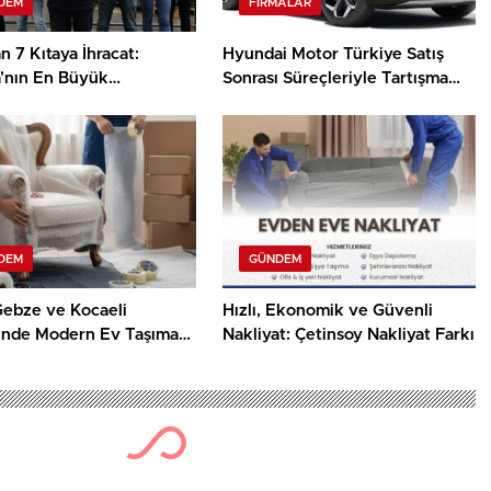
DEM
FIRMALAR
 7 Kıtaya İhracat:
Hyundai Motor Türkiye Satış
’nın En Büyük
Sonrası Süreçleriyle Tartışma
anelerinden Biri
Yaratıyor
DEM
GÜNDEM
Gebze ve Kocaeli
Hızlı, Ekonomik ve Güvenli
inde Modern Ev Taşıma
Nakliyat: Çetinsoy Nakliyat Farkı
erinin Faydaları
2477 kez okun
ik ve Güvenli Nakli