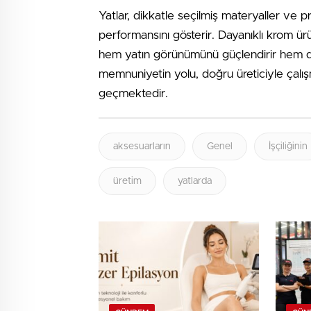
Yatlar, dikkatle seçilmiş materyaller ve 
performansını gösterir. Dayanıklı krom ürü
hem yatın görünümünü güçlendirir hem de 
memnuniyetin yolu, doğru üreticiyle çalı
geçmektedir.
aksesuarların
Genel
İşçiliğinin
üretim
yatlarda