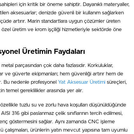
hipleri için kritik bir öneme sahiptir. Dayanıklı materyaller,
retilen aksesuarlar; denizde güvenli bir kullanım sağlarken
çüde artırır. Marin standartlara uygun çözümler üreten
 özel üretim ve krom işçiliği hizmetleriyle sektörde öne
syonel Üretimin Faydaları
ir metal parçasından çok daha fazlasıdır. Korkuluklar,
klar ve güverte ekipmanları; hem güvenliği artırır hem de
ur. Bu nedenle profesyonel
Yat Aksesuar Üretimi
süreçleri,
 temel gereklilikler arasında yer alır.
 özellikle tuzlu su ve zorlu hava koşulları düşünüldüğünde
ISI 316 gibi paslanmaz çelik sınıflarının tercih edilmesi,
renç göstermesini sağlar. Aynı zamanda CNC işleme
çü çalışmaları, ürünlerin yatın mevcut yapısına tam uyumlu