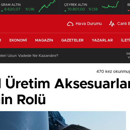
GRAM ALTIN
ÇEYREK ALTIN
B
6.620,07
%1,96
10.801,00
%1,58
Hava Durumu
Canlı 
R
EKONOMI
MAGAZIN
GAZETELER
YAZARLAR
İLET
S
leri Uzun Vadede Ne Kazandırır?
V
470 kez okunmuş
l Üretim Aksesuarla
nin Rolü