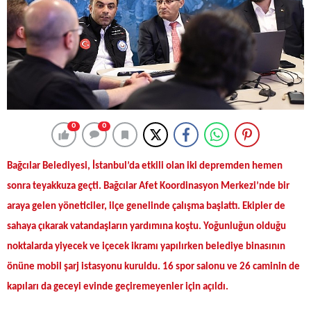
0
0
Bağcılar Belediyesi, İstanbul’da etkili olan iki depremden hemen
sonra teyakkuza geçti. Bağcılar Afet Koordinasyon Merkezi’nde bir
araya gelen yöneticiler, ilçe genelinde çalışma başlattı. Ekipler de
sahaya çıkarak vatandaşların yardımına koştu. Yoğunluğun olduğu
noktalarda yiyecek ve içecek ikramı yapılırken belediye binasının
önüne mobil şarj istasyonu kuruldu. 16 spor salonu ve 26 caminin de
kapıları da geceyi evinde geçiremeyenler için açıldı.