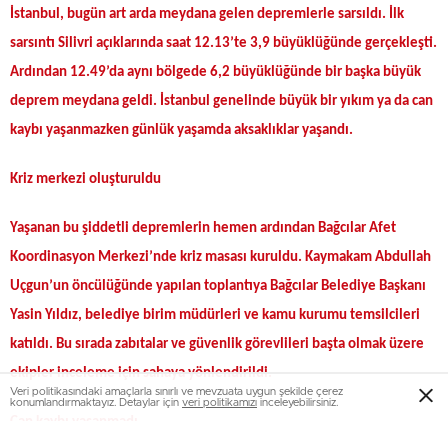
İstanbul, bugün art arda meydana gelen depremlerle sarsıldı. İlk
sarsıntı Silivri açıklarında saat 12.13’te 3,9 büyüklüğünde gerçekleşti.
Ardından 12.49’da aynı bölgede 6,2 büyüklüğünde bir başka büyük
deprem meydana geldi. İstanbul genelinde büyük bir yıkım ya da can
kaybı yaşanmazken günlük yaşamda aksaklıklar yaşandı.
Kriz merkezi oluşturuldu
Yaşanan bu şiddetli depremlerin hemen ardından Bağcılar Afet
Koordinasyon Merkezi’nde kriz masası kuruldu. Kaymakam Abdullah
Uçgun’un öncülüğünde yapılan toplantıya Bağcılar Belediye Başkanı
Yasin Yıldız, belediye birim müdürleri ve kamu kurumu temsilcileri
katıldı. Bu sırada zabıtalar ve güvenlik görevlileri başta olmak üzere
ekipler inceleme için sahaya yönlendirildi.
Veri politikasındaki amaçlarla sınırlı ve mevzuata uygun şekilde çerez
konumlandırmaktayız. Detaylar için
veri politikamızı
inceleyebilirsiniz.
Can kaybı yaşanmadı