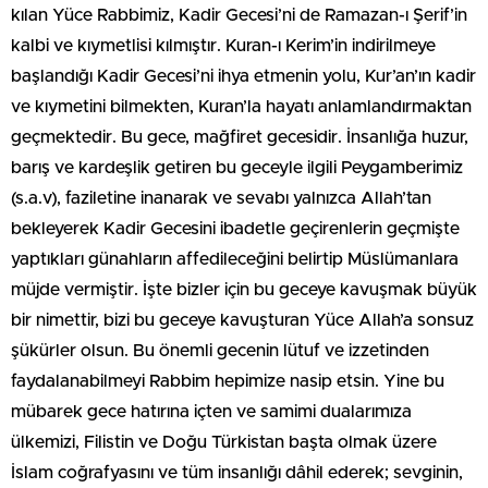
kılan Yüce Rabbimiz, Kadir Gecesi’ni de Ramazan-ı Şerif’in
kalbi ve kıymetlisi kılmıştır. Kuran-ı Kerim’in indirilmeye
başlandığı Kadir Gecesi’ni ihya etmenin yolu, Kur’an’ın kadir
ve kıymetini bilmekten, Kuran’la hayatı anlamlandırmaktan
geçmektedir. Bu gece, mağfiret gecesidir. İnsanlığa huzur,
barış ve kardeşlik getiren bu geceyle ilgili Peygamberimiz
(s.a.v), faziletine inanarak ve sevabı yalnızca Allah’tan
bekleyerek Kadir Gecesini ibadetle geçirenlerin geçmişte
yaptıkları günahların affedileceğini belirtip Müslümanlara
müjde vermiştir. İşte bizler için bu geceye kavuşmak büyük
bir nimettir, bizi bu geceye kavuşturan Yüce Allah’a sonsuz
şükürler olsun. Bu önemli gecenin lütuf ve izzetinden
faydalanabilmeyi Rabbim hepimize nasip etsin. Yine bu
mübarek gece hatırına içten ve samimi dualarımıza
ülkemizi, Filistin ve Doğu Türkistan başta olmak üzere
İslam coğrafyasını ve tüm insanlığı dâhil ederek; sevginin,