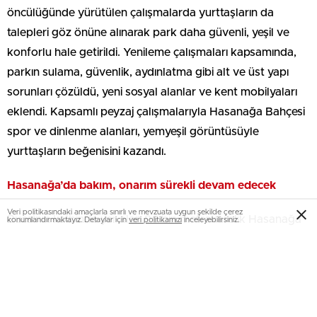
öncülüğünde yürütülen çalışmalarda yurttaşların da
talepleri göz önüne alınarak park daha güvenli, yeşil ve
konforlu hale getirildi. Yenileme çalışmaları kapsamında,
parkın sulama, güvenlik, aydınlatma gibi alt ve üst yapı
sorunları çözüldü, yeni sosyal alanlar ve kent mobilyaları
eklendi. Kapsamlı peyzaj çalışmalarıyla Hasanağa Bahçesi
spor ve dinlenme alanları, yemyeşil görüntüsüyle
yurttaşların beğenisini kazandı.
Hasanağa’da bakım, onarım sürekli devam edecek
Veri politikasındaki amaçlarla sınırlı ve mevzuata uygun şekilde çerez
Buca’nın kalbinde yer alan 96 bin metrekarelik Hasanağa
konumlandırmaktayız. Detaylar için
veri politikamızı
inceleyebilirsiniz.
Bahçesi’ni korumak için düzenli olarak bakım ve onarım
çalışmalarını sürdüreceklerini belirten İzmir Büyükşehir
Belediyesi Park ve Bahçeler Dairesi Başkanlığı Peyzaj
Mimarı Remziye Altın Özer, “Halkın kullanımını göz önüne