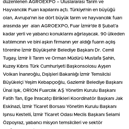
düzenlenen AGROEXPO – Uluslararası Tarım ve
Hayvancılık Fuarı kapılarını açtı. Türkiye’nin en büyüğü
olan, Avrupa’nın ise dört büyük tarım ve hayvancılık fuarı
arasında yer alan AGROEXPO, Fuar İzmir’de 8 Şubat’a
kadar yerli ve yabancı konuklarını ağırlayacak. 90 ülkeden
katılımcının ve bini aşkın firmanın yer aldığı fuarın açılış
törenine İzmir Büyükşehir Belediye Başkanı Dr. Cemil
Tugay, İzmir İl Tarım ve Orman Müdürü Mustafa Şahin,
Kuzey Kıbrıs Türk Cumhuriyeti Başkonsolosu Ayşen
Volkan İnanıroğlu, Dışişleri Bakanlığı İzmir Temsilcisi
Büyükelçi Yeşim Kebapçıoğlu, Gaziemir Belediye Başkanı
Ünal Işık, ORİON Fuarcılık AŞ Yönetim Kurulu Başkanı
Fatih Tan, Ege İhracatçı Birlikleri Koordinatör Başkanı Jak
Eskinazi, İzmir Ticaret Borsası Yönetim Kurulu Başkanı
Işınsu Kestelli, İzmir Ticaret Odası Meclis Başkanı Selami
Özpoyraz, yabancı misyon temsilcileri ve sektör