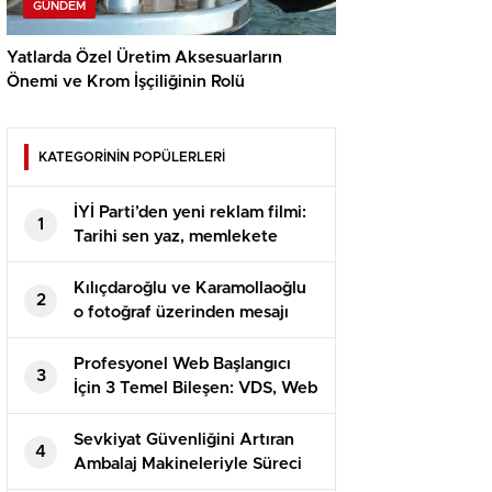
GÜNDEM
Yatlarda Özel Üretim Aksesuarların
Önemi ve Krom İşçiliğinin Rolü
KATEGORİNİN POPÜLERLERİ
İYİ Parti’den yeni reklam filmi:
1
Tarihi sen yaz, memlekete
bahar gelsin
Kılıçdaroğlu ve Karamollaoğlu
2
o fotoğraf üzerinden mesajı
verdi
Profesyonel Web Başlangıcı
3
İçin 3 Temel Bileşen: VDS, Web
Hosting ve DV SSL
Sevkiyat Güvenliğini Artıran
4
Ambalaj Makineleriyle Süreci
Baştan Sona Kontrol Edin