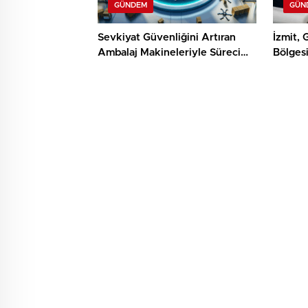
GÜNDEM
GÜN
Sevkiyat Güvenliğini Artıran
İzmit, 
Ambalaj Makineleriyle Süreci
Bölges
Baştan Sona Kontrol Edin
Hizmetl