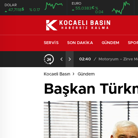
EURO
DOLAR
€
55,0383
%
$
47,7118
% 0.17
0.04
SERVIS
SON DAKIKA
GÜNDEM
SPO
02:40
/
Motoryum – Zirve Mot
Kocaeli Basın
Gündem
Başkan Türk