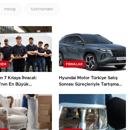
mesajı
türkmen’den
DEM
FIRMALAR
 7 Kıtaya İhracat:
Hyundai Motor Türkiye Satış
’nın En Büyük
Sonrası Süreçleriyle Tartışma
anelerinden Biri
Yaratıyor