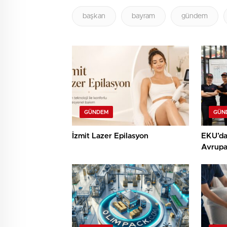
başkan
bayram
gündem
GÜNDEM
GÜN
İzmit Lazer Epilasyon
EKU’dan
Avrupa
Dökümh