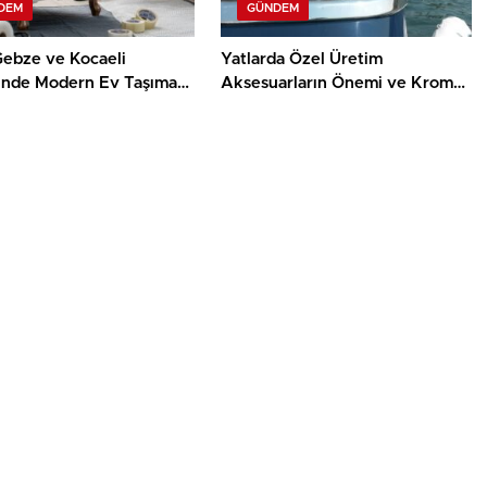
DEM
GÜNDEM
Gebze ve Kocaeli
Yatlarda Özel Üretim
inde Modern Ev Taşıma
Aksesuarların Önemi ve Krom
erinin Faydaları
İşçiliğinin Rolü