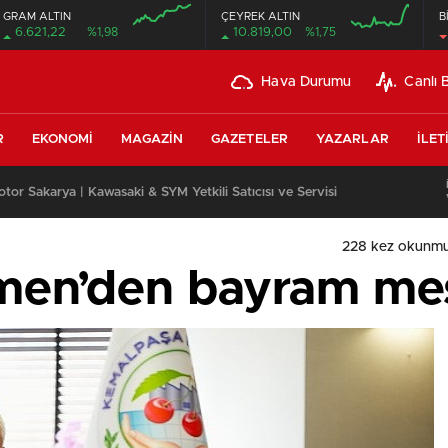
GRAM ALTIN
ÇEYREK ALTIN
B
6.621,22
%1,98
10.819,00
%1,75
Hava Durumu
Canlı 
R
EKONOMI
MAGAZIN
GAZETELER
YAZARLAR
İLET
or Sakarya | Kawasaki & SYM Yetkili Satıcısı ve Servisi
228 kez okunmu
men’den bayram mes