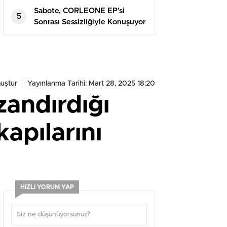
Sabote, CORLEONE EP’si
5
Sonrası Sessizliğiyle Konuşuyor
uştur
Yayınlanma Tarihi: Mart 28, 2025 18:20
zandırdığı
apılarını
HIZLI YORUM YAP