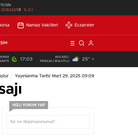
İTCOİN
฿
3093425
%-0.1
Borsa
Namaz Vakitleri
Eczaneler
IŞIM
İKINDI
KOCAELI
17:03
25°
13:53
/
SEO Uyumlu Web Siteleri Uzun Vadede Ne Kazandırır?
VAKTI
PARÇALI BULUTLU
ştur
Yayınlanma Tarihi: Mart 29, 2025 09:09
ajı
HIZLI YORUM YAP