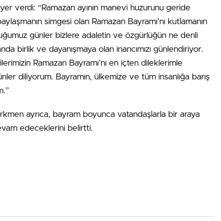
 yer verdi: “Ramazan ayının manevi huzurunu geride
 paylaşmanın simgesi olan Ramazan Bayramı’nı kutlamanın
uğumuz günler bizlere adaletin ve özgürlüğün ne denli
anda birlik ve dayanışmaya olan inancımızı günlendiriyor.
erimizin Ramazan Bayramı’nı en içten dileklerimle
ünler diliyorum. Bayramın, ülkemize ve tüm insanlığa barış
m.”
kmen ayrıca, bayram boyunca vatandaşlarla bir araya
am edeceklerini belirtti.