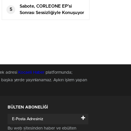
Sabote, CORLEONE EP’si
5
Sonrası Sessizliğiyle Konuşuyor
tek adresi
Kocaeli Haber
platformunda;
z, başka yerde yayınlanamaz. Aykırı işlem yapan
BÜLTEN ABONELİĞİ
+
Bu web sitesinden haber ve ebülten