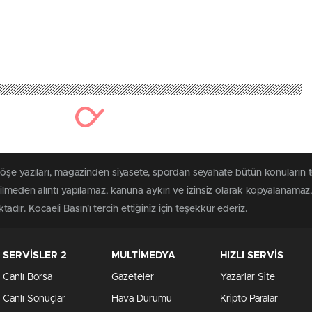
köşe yazıları, magazinden siyasete, spordan seyahate bütün konuların 
ilmeden alıntı yapılamaz, kanuna aykırı ve izinsiz olarak kopyalanama
tadır. Kocaeli Basın'ı tercih ettiğiniz için teşekkür ederiz.
SERVİSLER 2
MULTİMEDYA
HIZLI SERVİS
Canlı Borsa
Gazeteler
Yazarlar Site
Canlı Sonuçlar
Hava Durumu
Kripto Paralar