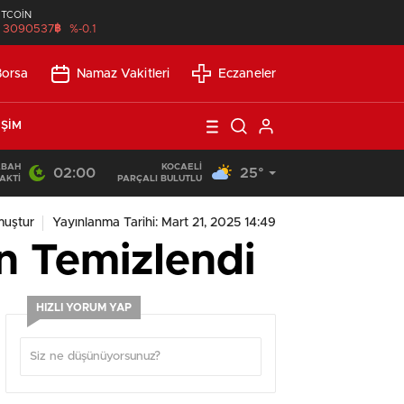
İTCOİN
฿
3090537
%-0.1
Borsa
Namaz Vakitleri
Eczaneler
IŞIM
ABAH
KOCAELI
02:00
25°
13:53
/
SEO Uyumlu Web Siteleri Uzun Vadede Ne Kazandırır?
AKTI
PARÇALI BULUTLU
muştur
Yayınlanma Tarihi: Mart 21, 2025 14:49
an Temizlendi
HIZLI YORUM YAP