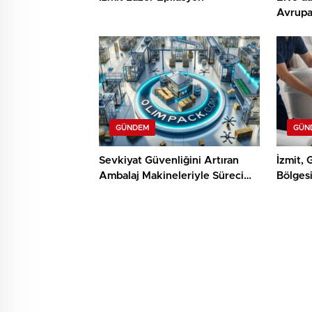
Avrupa
Dökümh
GÜNDEM
GÜN
Sevkiyat Güvenliğini Artıran
İzmit, 
Ambalaj Makineleriyle Süreci
Bölges
Baştan Sona Kontrol Edin
Hizmetl