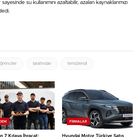
sayesinde su kullanımını azaltabilir, azalan kaynaklarımızı
dedi.
ğrenciler
tarafından
temizlendi
DEM
FIRMALAR
 7 Kıtaya İhracat:
Hyundai Motor Türkiye Satış