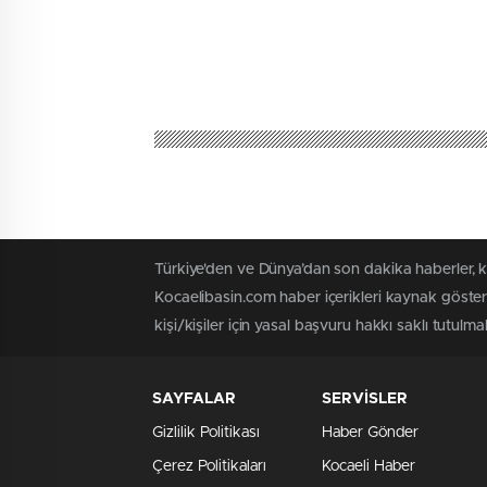
Türkiye'den ve Dünya’dan son dakika haberler, 
Kocaelibasin.com haber içerikleri kaynak göster
kişi/kişiler için yasal başvuru hakkı saklı tutulmak
SAYFALAR
SERVİSLER
Gizlilik Politikası
Haber Gönder
Çerez Politikaları
Kocaeli Haber