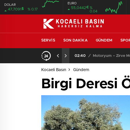
EURO
DOLAR
€
55,0442
%
$
47,7091
% 0.17
0.04
SERVIS
SON DAKIKA
GÜNDEM
SPO
02:40
/
Motoryum – Zirve Mot
Kocaeli Basın
Gündem
Birgi Deresi 