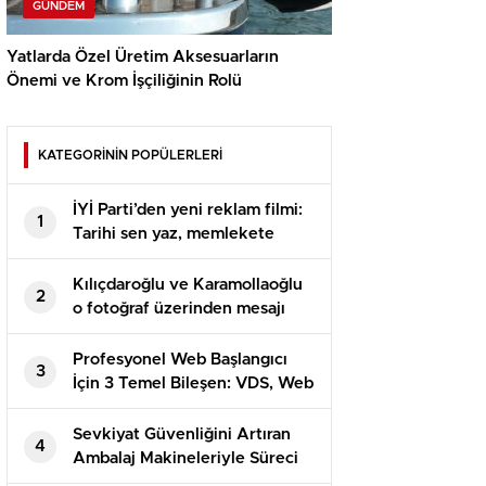
GÜNDEM
Yatlarda Özel Üretim Aksesuarların
Önemi ve Krom İşçiliğinin Rolü
KATEGORİNİN POPÜLERLERİ
İYİ Parti’den yeni reklam filmi:
1
Tarihi sen yaz, memlekete
bahar gelsin
Kılıçdaroğlu ve Karamollaoğlu
2
o fotoğraf üzerinden mesajı
verdi
Profesyonel Web Başlangıcı
3
İçin 3 Temel Bileşen: VDS, Web
Hosting ve DV SSL
Sevkiyat Güvenliğini Artıran
4
Ambalaj Makineleriyle Süreci
Baştan Sona Kontrol Edin