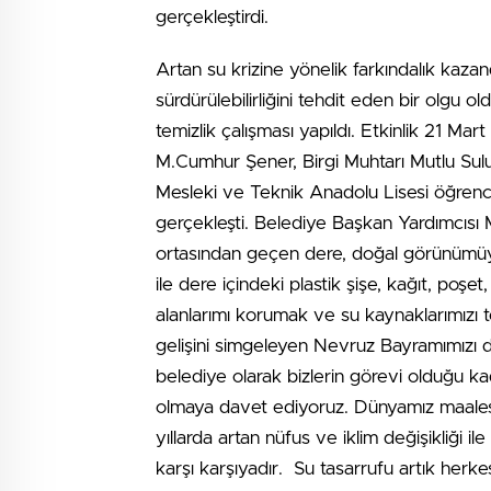
gerçekleştirdi.
Artan su krizine yönelik farkındalık kaza
sürdürülebilirliğini tehdit eden bir olgu
temizlik çalışması yapıldı. Etkinlik 21 
M.Cumhur Şener, Birgi Muhtarı Mutlu Sul
Mesleki ve Teknik Anadolu Lisesi öğrencile
gerçekleşti. Belediye Başkan Yardımcısı 
ortasından geçen dere, doğal görünümüyle
ile dere içindeki plastik şişe, kağıt, poşet
alanlarımı korumak ve su kaynaklarımızı 
gelişini simgeleyen Nevruz Bayramımızı 
belediye olarak bizlerin görevi olduğu k
olmaya davet ediyoruz. Dünyamız maalesef
yıllarda artan nüfus ve iklim değişikliği 
karşı karşıyadır. Su tasarrufu artık herk