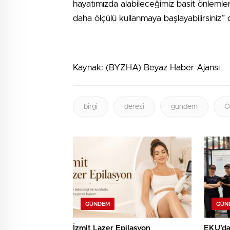
hayatımızda alabileceğimiz basit önlemler 
daha ölçülü kullanmaya başlayabilirsiniz” 
Kaynak: (BYZHA) Beyaz Haber Ajansı
birgi
deresi
gündem
Ö
GÜNDEM
GÜN
İzmit Lazer Epilasyon
EKU’dan