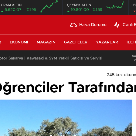
GRAM ALTIN
ÇEYREK ALTIN
B
6.620,07
%1,96
10.801,00
%1,58
Hava Durumu
Canlı 
R
EKONOMI
MAGAZIN
GAZETELER
YAZARLAR
İLET
S
or Sakarya | Kawasaki & SYM Yetkili Satıcısı ve Servisi
V
245 kez okun
Öğrenciler Tarafınd