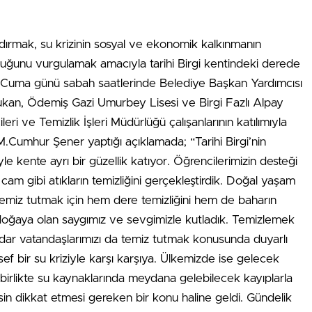
ndırmak, su krizinin sosyal ve ekonomik kalkınmanın
 olduğunu vurgulamak amacıyla tarihi Birgi kentindeki derede
Mart Cuma günü sabah saatlerinde Belediye Başkan Yardımcısı
ukan, Ödemiş Gazi Umurbey Lisesi ve Birgi Fazlı Alpay
ri ve Temizlik İşleri Müdürlüğü çalışanlarının katılımıyla
M.Cumhur Şener yaptığı açıklamada; “Tarihi Birgi’nin
 kente ayrı bir güzellik katıyor. Öğrencilerimizin desteği
, cam gibi atıkların temizliğini gerçekleştirdik. Doğal yaşam
temiz tutmak için hem dere temizliğini hem de baharın
doğaya olan saygımız ve sevgimizle kutladık. Temizlemek
adar vatandaşlarımızı da temiz tutmak konusunda duyarlı
 bir su kriziyle karşı karşıya. Ülkemizde ise gelecek
ile birlikte su kaynaklarında meydana gelebilecek kayıplarla
esin dikkat etmesi gereken bir konu haline geldi. Gündelik