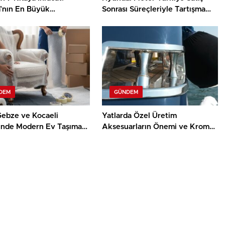
’nın En Büyük
Sonrası Süreçleriyle Tartışma
anelerinden Biri
Yaratıyor
DEM
GÜNDEM
Gebze ve Kocaeli
Yatlarda Özel Üretim
inde Modern Ev Taşıma
Aksesuarların Önemi ve Krom
erinin Faydaları
İşçiliğinin Rolü