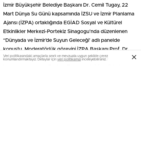
İzmir Büyükşehir Belediye Başkanı Dr. Cemil Tugay, 22
Mart Dünya Su Günü kapsamında İZSU ve İzmir Planlama
Ajansı (İZPA) ortaklığında EGİAD Sosyal ve Kültürel
Etkinlikler Merkezi-Portekiz Sinagogu’nda düzenlenen
“Dünyada ve İzmir’de Suyun Geleceği’ adlı panelde
konuştu. Moderatörlük görevini İZPA Başkanı Prof. Dr.
Veri politikasındaki amaçlarla sınırlı ve mevzuata uygun şekilde çerez
Koray Velibeyoğlu’nun üstlendiği panelin açılış
konumlandırmaktayız. Detaylar için
veri politikamızı
inceleyebilirsiniz.
konuşmasını yapan Başkan Tugay, su krizine dikkat
çekerek “Adım adım yaklaşan su, gıda ve enerji krizi var.
Bunlar iyi yönetilemezse bir süre sonra yaşam alanlarını
terk etmek, bazı alanlarda sıkışmak, çatışmak ve
sonrasında ekosistemin bozulmasıyla yok oluşa gitmek
gibi bir sorun yaşayacağız. Bunlar ciddiye alınması gereken
işler” dedi.
“2024, tarihin en sıcak yılı”