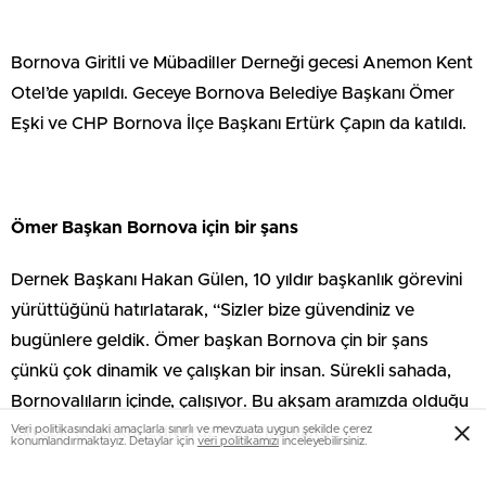
Bornova Giritli ve Mübadiller Derneği gecesi Anemon Kent
Otel’de yapıldı. Geceye Bornova Belediye Başkanı Ömer
Eşki ve CHP Bornova İlçe Başkanı Ertürk Çapın da katıldı.
Ömer Başkan Bornova için bir şans
Dernek Başkanı Hakan Gülen, 10 yıldır başkanlık görevini
yürüttüğünü hatırlatarak, “Sizler bize güvendiniz ve
bugünlere geldik. Ömer başkan Bornova çin bir şans
çünkü çok dinamik ve çalışkan bir insan. Sürekli sahada,
Bornovalıların içinde, çalışıyor. Bu akşam aramızda olduğu
Veri politikasındaki amaçlarla sınırlı ve mevzuata uygun şekilde çerez
için çok teşekkür ediyoruz” diye konuştu.
konumlandırmaktayız. Detaylar için
veri politikamızı
inceleyebilirsiniz.