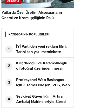
GÜNDEM
Yatlarda Özel Üretim Aksesuarların
Önemi ve Krom İşçiliğinin Rolü
KATEGORİNİN POPÜLERLERİ
İYİ Parti’den yeni reklam filmi:
1
Tarihi sen yaz, memlekete
bahar gelsin
Kılıçdaroğlu ve Karamollaoğlu
2
o fotoğraf üzerinden mesajı
verdi
Profesyonel Web Başlangıcı
3
İçin 3 Temel Bileşen: VDS, Web
Hosting ve DV SSL
Sevkiyat Güvenliğini Artıran
4
Ambalaj Makineleriyle Süreci
Baştan Sona Kontrol Edin