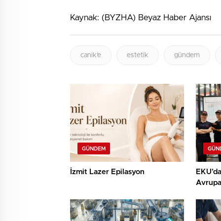
Kaynak: (BYZHA) Beyaz Haber Ajansı
canik’e
estetik
gündem
GÜNDEM
GÜN
İzmit Lazer Epilasyon
EKU’dan
Avrupa
Dökümh