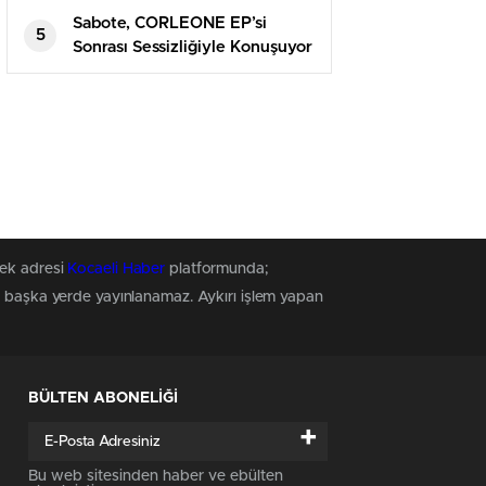
Sabote, CORLEONE EP’si
5
Sonrası Sessizliğiyle Konuşuyor
tek adresi
Kocaeli Haber
platformunda;
z, başka yerde yayınlanamaz. Aykırı işlem yapan
BÜLTEN ABONELİĞİ
+
Bu web sitesinden haber ve ebülten