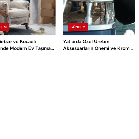
DEM
GÜNDEM
Gebze ve Kocaeli
Yatlarda Özel Üretim
inde Modern Ev Taşıma
Aksesuarların Önemi ve Krom
erinin Faydaları
İşçiliğinin Rolü