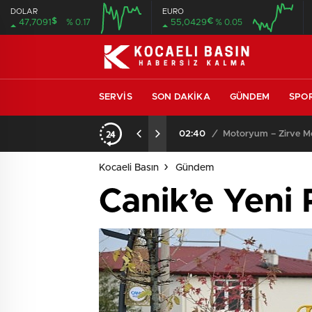
DOLAR
EURO
$
€
47,7091
% 0.17
55,0429
% 0.05
SERVIS
SON DAKIKA
GÜNDEM
SPO
02:40
/
Motoryum – Zirve Mot
Kocaeli Basın
Gündem
Canik’e Yeni 