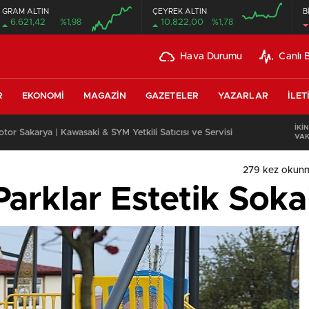
GRAM ALTIN
ÇEYREK ALTIN
B
6.621,42
%1,98
10.822,00
%1,78
Hava Durumu
Canlı 
R
EKONOMI
MAGAZIN
GAZETELER
YAZARLAR
İLET
İKIN
or Sakarya | Kawasaki & SYM Yetkili Satıcısı ve Servisi
VAK
279 kez okun
Parklar Estetik Soka