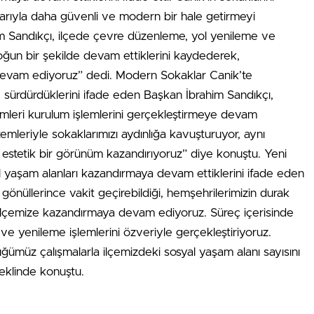
rıyla daha güvenli ve modern bir hale getirmeyi
im Sandıkçı, ilçede çevre düzenleme, yol yenileme ve
oğun bir şekilde devam ettiklerini kaydederek,
devam ediyoruz” dedi. Modern Sokaklar Canik’te
e sürdürdüklerini ifade eden Başkan İbrahim Sandıkçı,
temleri kurulum işlemlerini gerçekleştirmeye devam
stemleriyle sokaklarımızı aydınlığa kavuşturuyor, aynı
stetik bir görünüm kazandırıyoruz” diye konuştu. Yeni
l yaşam alanları kazandırmaya devam ettiklerini ifade eden
gönüllerince vakit geçirebildiği, hemşehrilerimizin durak
ı ilçemize kazandırmaya devam ediyoruz. Süreç içerisinde
ve yenileme işlemlerini özveriyle gerçekleştiriyoruz.
üğümüz çalışmalarla ilçemizdeki sosyal yaşam alanı sayısını
klinde konuştu.