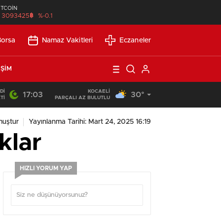
İTCOİN
฿
3093425
%-0.1
Borsa
Namaz Vakitleri
Eczaneler
IŞIM
DI
KOCAELI
17:03
30°
13:53
/
SEO Uyumlu Web Siteleri Uzun Vadede Ne Kazandırır?
TI
PARÇALI AZ BULUTLU
muştur
Yayınlanma Tarihi: Mart 24, 2025 16:19
klar
HIZLI YORUM YAP