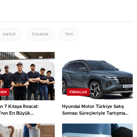
parklar
Sokaklar
Yeni
DEM
FIRMALAR
 7 Kıtaya İhracat:
Hyundai Motor Türkiye Satış
’nın En Büyük
Sonrası Süreçleriyle Tartışma
anelerinden Biri
Yaratıyor