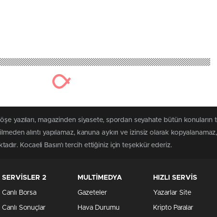
köşe yazıları, magazinden siyasete, spordan seyahate bütün konuların 
ilmeden alıntı yapılamaz, kanuna aykırı ve izinsiz olarak kopyalanama
tadır. Kocaeli Basın'ı tercih ettiğiniz için teşekkür ederiz.
SERVİSLER 2
MULTİMEDYA
HIZLI SERVİS
Canlı Borsa
Gazeteler
Yazarlar Site
Canlı Sonuçlar
Hava Durumu
Kripto Paralar