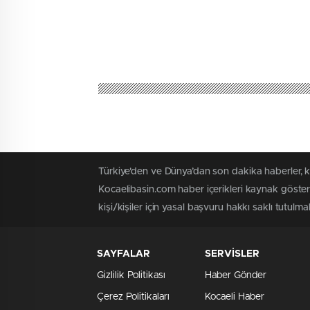
Türkiye'den ve Dünya’dan son dakika haberler, 
Kocaelibasin.com haber içerikleri kaynak göster
kişi/kişiler için yasal başvuru hakkı saklı tutulmak
SAYFALAR
SERVİSLER
Gizlilik Politikası
Haber Gönder
Çerez Politikaları
Kocaeli Haber