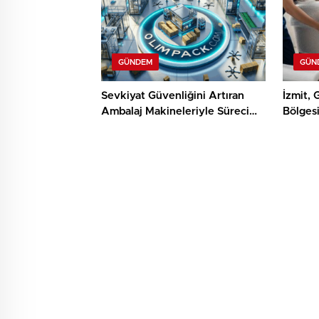
GÜNDEM
GÜN
Sevkiyat Güvenliğini Artıran
İzmit, 
Ambalaj Makineleriyle Süreci
Bölges
Baştan Sona Kontrol Edin
Hizmetl