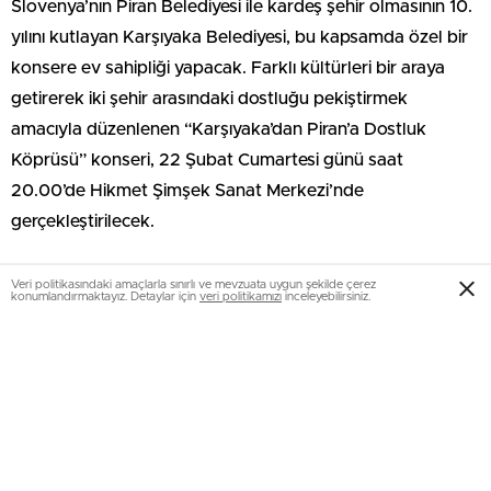
Slovenya’nın Piran Belediyesi ile kardeş şehir olmasının 10.
yılını kutlayan Karşıyaka Belediyesi, bu kapsamda özel bir
konsere ev sahipliği yapacak. Farklı kültürleri bir araya
getirerek iki şehir arasındaki dostluğu pekiştirmek
amacıyla düzenlenen “Karşıyaka’dan Piran’a Dostluk
Köprüsü” konseri, 22 Şubat Cumartesi günü saat
20.00’de Hikmet Şimşek Sanat Merkezi’nde
gerçekleştirilecek.
Veri politikasındaki amaçlarla sınırlı ve mevzuata uygun şekilde çerez
konumlandırmaktayız. Detaylar için
veri politikamızı
inceleyebilirsiniz.
DOSTLUK BAĞLARI GÜÇLENECEK
Katılımın ücretsiz olduğu konserde, Slovenya Georgios
Korosu, Slovenya Tomac-Krečič Ailesi Korosu ve Karşıyaka
Belediye Orkestrası sahne alacak. İki kültürün ezgilerinin
yankılanacağı bu özel gecede katılımcılar unutulmaz anlar