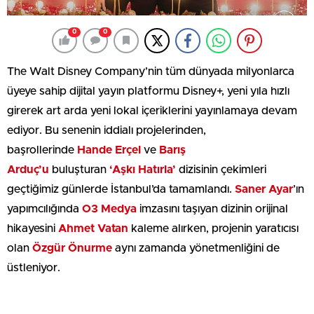
0
0
The Walt Disney Company’nin tüm dünyada milyonlarca
üyeye sahip dijital yayın platformu Disney+, yeni yıla hızlı
girerek art arda yeni lokal içeriklerini yayınlamaya devam
ediyor. Bu senenin iddialı projelerinden,
başrollerinde
Hande Erçel
ve
Barış
Arduç’u
buluşturan
‘Aşkı Hatırla’
dizisinin çekimleri
geçtiğimiz günlerde İstanbul’da tamamlandı.
Saner Ayar
’ın
yapımcılığında
O3 Medya
imzasını taşıyan dizinin orijinal
hikayesini
Ahmet Vatan
kaleme alırken, projenin yaratıcısı
olan
Özgür Önurme
aynı zamanda yönetmenliğini de
üstleniyor.