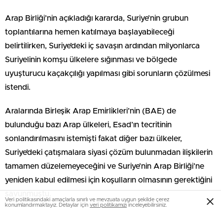
Arap Birliği’nin açıkladığı kararda, Suriye’nin grubun
toplantılarına hemen katılmaya başlayabileceği
belirtilirken, Suriye’deki iç savaşın ardından milyonlarca
Suriyelinin komşu ülkelere sığınması ve bölgede
uyuşturucu kaçakçılığı yapılması gibi sorunların çözülmesi
istendi.
Aralarında Birleşik Arap Emirlikleri’nin (BAE) de
bulunduğu bazı Arap ülkeleri, Esad’ın tecritinin
sonlandırılmasını istemişti fakat diğer bazı ülkeler,
Suriye’deki çatışmalara siyasi çözüm bulunmadan ilişkilerin
tamamen düzelemeyeceğini ve Suriye’nin Arap Birliği’ne
yeniden kabul edilmesi için koşulların olmasının gerektiğini
savunmuştu.
Veri politikasındaki amaçlarla sınırlı ve mevzuata uygun şekilde çerez
konumlandırmaktayız. Detaylar için
veri politikamızı
inceleyebilirsiniz.
Katar Dışişleri Bakanlığı sözcüsü, QNA haber ajansına