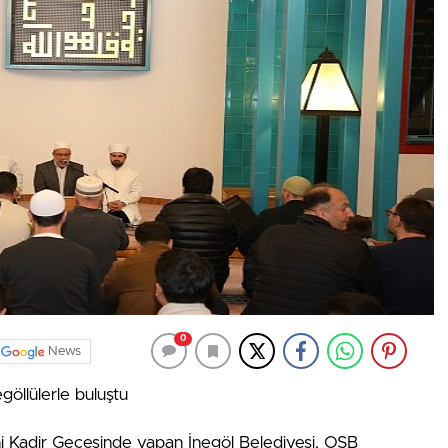
0
News
öllülerle buluştu
ini Kadir Gecesinde yapan İnegöl Belediyesi, OSB