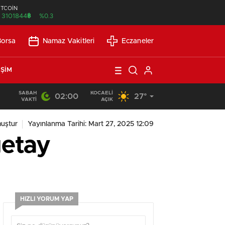
İTCOİN
฿
3101844
%0.3
Borsa
Namaz Vakitleri
Eczaneler
IŞIM
SABAH
KOCAELI
02:00
27°
21:21
/
Günlük Okuma Süresi Az Olanlar İçin Etkili Okuma Yönte
VAKTI
AÇIK
uştur
Yayınlanma Tarihi: Mart 27, 2025 12:09
getay
HIZLI YORUM YAP