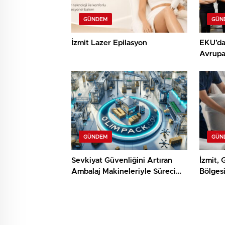
GÜNDEM
GÜN
İzmit Lazer Epilasyon
EKU’dan
Avrupa
Dökümh
GÜNDEM
GÜN
Sevkiyat Güvenliğini Artıran
İzmit, 
Ambalaj Makineleriyle Süreci
Bölges
Baştan Sona Kontrol Edin
Hizmetl