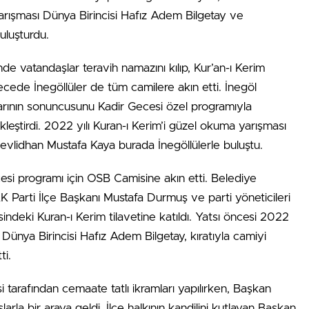
arışması Dünya Birincisi Hafız Adem Bilgetay ve
uluşturdu.
de vatandaşlar teravih namazını kılıp, Kur’an-ı Kerim
gecede İnegöllüler de tüm camilere akın etti. İnegöl
arının sonuncusunu Kadir Gecesi özel programıyla
eştirdi. 2022 yılı Kuran-ı Kerim’i güzel okuma yarışması
Mevlidhan Mustafa Kaya burada İnegöllülerle buluştu.
cesi programı için OSB Camisine akın etti. Belediye
 Parti İlçe Başkanı Mustafa Durmuş ve parti yöneticileri
sindeki Kuran-ı Kerim tilavetine katıldı. Yatsı öncesi 2022
 Dünya Birincisi Hafız Adem Bilgetay, kıratıyla camiyi
ti.
 tarafından cemaate tatlı ikramları yapılırken, Başkan
la bir araya geldi. İlçe halkının kandilini kutlayan Başkan