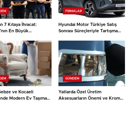
DEM
FIRMALAR
 7 Kıtaya İhracat:
Hyundai Motor Türkiye Satış
’nın En Büyük
Sonrası Süreçleriyle Tartışma
anelerinden Biri
Yaratıyor
DEM
GÜNDEM
Gebze ve Kocaeli
Yatlarda Özel Üretim
inde Modern Ev Taşıma
Aksesuarların Önemi ve Krom
erinin Faydaları
İşçiliğinin Rolü