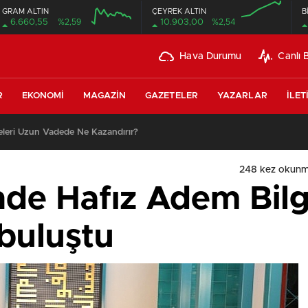
GRAM ALTIN
ÇEYREK ALTIN
B
6.660,55
%2,59
10.903,00
%2,54
Hava Durumu
Canlı 
R
EKONOMI
MAGAZIN
GAZETELER
YAZARLAR
İLET
leri Uzun Vadede Ne Kazandırır?
248 kez okunm
nde Hafız Adem Bil
 buluştu