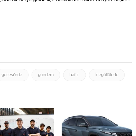
gecesi’nde
gündem
hafız,
İnegöllülerle