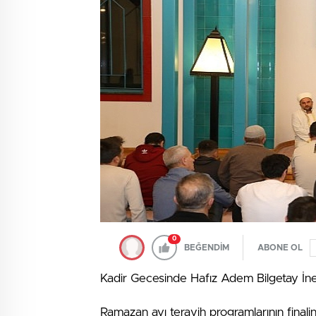
0
BEĞENDİM
ABONE OL
Kadir Gecesinde Hafız Adem Bilgetay İneg
Ramazan ayı teravih programlarının final