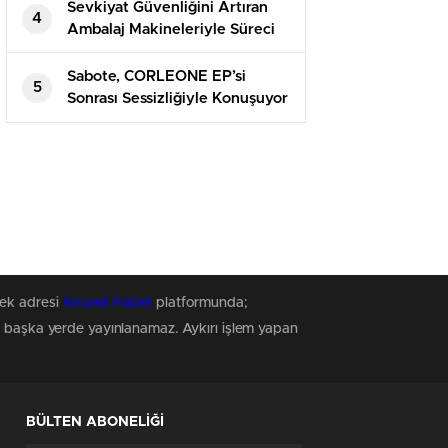
Sevkiyat Güvenliğini Artıran
4
Ambalaj Makineleriyle Süreci
Baştan Sona Kontrol Edin
Sabote, CORLEONE EP’si
5
Sonrası Sessizliğiyle Konuşuyor
tek adresi
Kocaeli Haber
platformunda;
z, başka yerde yayınlanamaz. Aykırı işlem yapan
BÜLTEN ABONELİĞİ