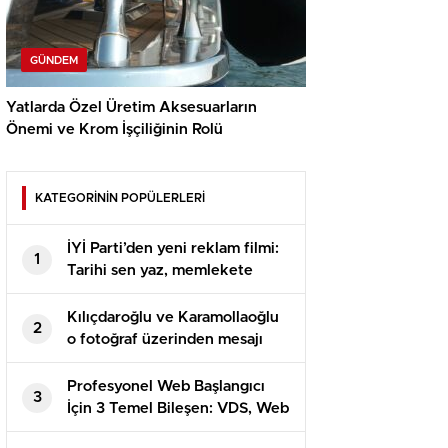
GÜNDEM
Yatlarda Özel Üretim Aksesuarların
Önemi ve Krom İşçiliğinin Rolü
KATEGORİNİN POPÜLERLERİ
İYİ Parti’den yeni reklam filmi:
1
Tarihi sen yaz, memlekete
bahar gelsin
Kılıçdaroğlu ve Karamollaoğlu
2
o fotoğraf üzerinden mesajı
verdi
Profesyonel Web Başlangıcı
3
İçin 3 Temel Bileşen: VDS, Web
Hosting ve DV SSL