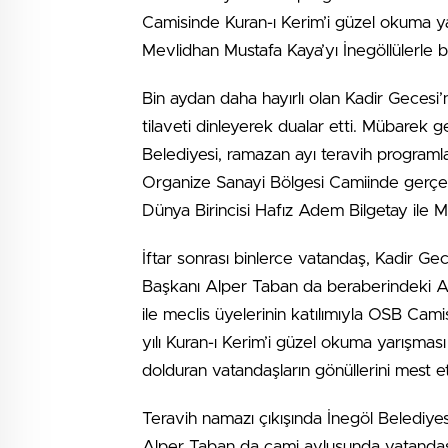
Camisinde Kuran-ı Kerim’i güzel okuma y
Mevlidhan Mustafa Kaya’yı İnegöllülerle b
Bin aydan daha hayırlı olan Kadir Gecesi’n
tilaveti dinleyerek dualar etti. Mübarek 
Belediyesi, ramazan ayı teravih programl
Organize Sanayi Bölgesi Camiinde gerçekl
Dünya Birincisi Hafız Adem Bilgetay ile 
İftar sonrası binlerce vatandaş, Kadir Ge
Başkanı Alper Taban da beraberindeki AK
ile meclis üyelerinin katılımıyla OSB Cami
yılı Kuran-ı Kerim’i güzel okuma yarışması
dolduran vatandaşların gönüllerini mest et
Teravih namazı çıkışında İnegöl Belediyesi
Alper Taban da cami avlusunda vatandaşlar