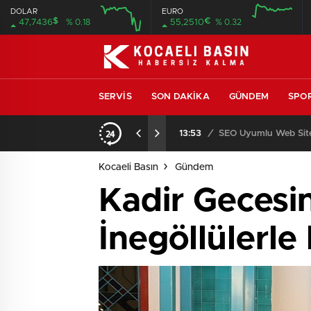
DOLAR
EURO
$
€
47,7436
% 0.18
55,2510
% 0.32
SERVIS
SON DAKIKA
GÜNDEM
SPO
ıcısı ve Servisi
13:53
/
SEO Uyumlu Web Site
Kocaeli Basın
Gündem
Kadir Gecesi
İnegöllülerle