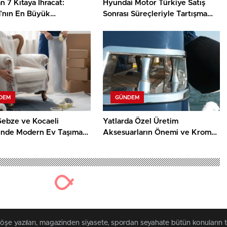
 7 Kıtaya İhracat:
Hyundai Motor Türkiye Satış
’nın En Büyük
Sonrası Süreçleriyle Tartışma
anelerinden Biri
Yaratıyor
DEM
GÜNDEM
Gebze ve Kocaeli
Yatlarda Özel Üretim
inde Modern Ev Taşıma
Aksesuarların Önemi ve Krom
erinin Faydaları
İşçiliğinin Rolü
köşe yazıları, magazinden siyasete, spordan seyahate bütün konuların 