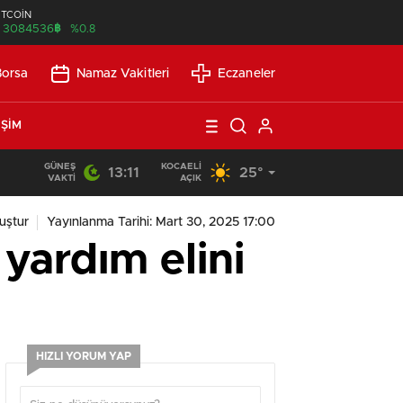
İTCOİN
฿
3084536
%0.8
Borsa
Namaz Vakitleri
Eczaneler
IŞIM
GÜNEŞ
KOCAELI
13:11
25°
21:21
/
Günlük Okuma Süresi Az Olanlar İçin Etkili Okuma Yönte
VAKTI
AÇIK
uştur
Yayınlanma Tarihi: Mart 30, 2025 17:00
yardım elini
HIZLI YORUM YAP