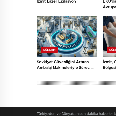
İzmit Lazer Epilasyon
EKU’dan
Avrupa
Dökümh
GÜNDEM
GÜN
Sevkiyat Güvenliğini Artıran
İzmit, 
Ambalaj Makineleriyle Süreci
Bölges
Baştan Sona Kontrol Edin
Hizmetl
Türkiye'den ve Dünya’dan son dakika haberler, 