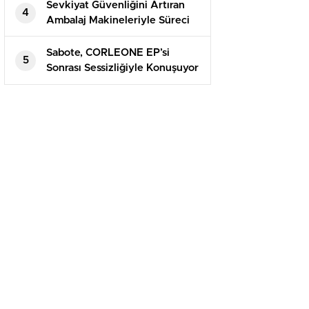
Sevkiyat Güvenliğini Artıran
4
Ambalaj Makineleriyle Süreci
Baştan Sona Kontrol Edin
Sabote, CORLEONE EP’si
5
Sonrası Sessizliğiyle Konuşuyor