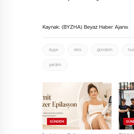
Kaynak: (BYZHA) Beyaz Haber Ajansı
Ayşe
elini
gündem
hur
yardım
GÜNDEM
GÜN