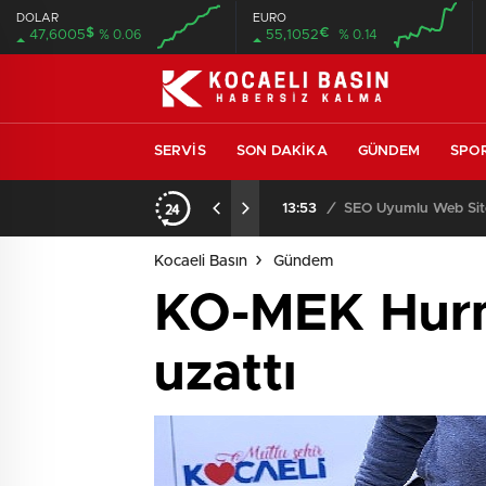
DOLAR
EURO
$
€
47,6005
% 0.06
55,1052
% 0.14
SERVIS
SON DAKIKA
GÜNDEM
SPO
ıcısı ve Servisi
13:53
/
SEO Uyumlu Web Site
Kocaeli Basın
Gündem
KO-MEK Hurma
uzattı