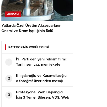
GÜNDEM
Yatlarda Özel Üretim Aksesuarların
Önemi ve Krom İşçiliğinin Rolü
KATEGORİNİN POPÜLERLERİ
İYİ Parti’den yeni reklam filmi:
1
Tarihi sen yaz, memlekete
bahar gelsin
Kılıçdaroğlu ve Karamollaoğlu
2
o fotoğraf üzerinden mesajı
verdi
Profesyonel Web Başlangıcı
3
İçin 3 Temel Bileşen: VDS, Web
Hosting ve DV SSL