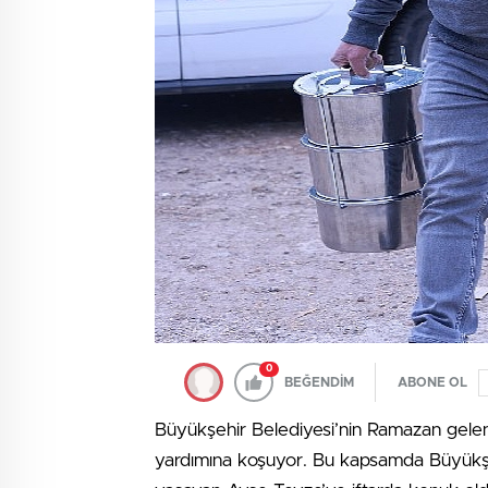
0
BEĞENDİM
ABONE OL
Büyükşehir Belediyesi’nin Ramazan gelene
yardımına koşuyor. Bu kapsamda Büyükşehi