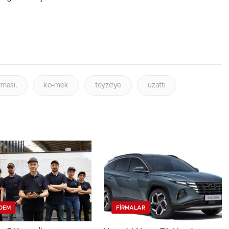
ması,
ko-mek
teyze’ye
uzattı
DEM
FIRMALAR