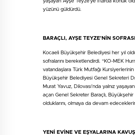
yaşayan Ayşe Teyze’ye iftarda konuk old
yüzünü güldürdü.
BARAÇLI, AYŞE TEYZE’NİN SOFRA
Kocaeli Büyükşehir Belediyesi her yıl old
sofralarını bereketlendirdi. “KO-MEK Hurm
vatandaşlara Türk Mutfağı Kursiyerlerinin ha
Büyükşehir Belediyesi Genel Sekreteri Dr.
Murat Yavuz, Dilovası’nda yalnız yaşayan 
açan Genel Sekreter Baraçlı, Büyükşehir o
olduklarını, olmaya da devam edeceklerin
YENİ EVİNE VE EŞYALARINA KAVU