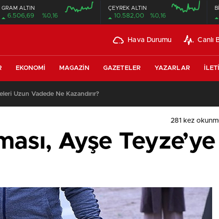
GRAM ALTIN
ÇEYREK ALTIN
B
6.506,69
%0,16
10.582,00
%0,16
Hava Durumu
Canlı 
R
EKONOMI
MAGAZIN
GAZETELER
YAZARLAR
İLET
leri Uzun Vadede Ne Kazandırır?
281 kez okunm
sı, Ayşe Teyze’ye 