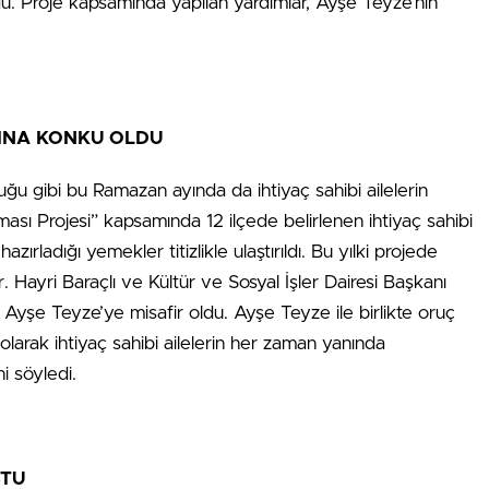
u. Proje kapsamında yapılan yardımlar, Ayşe Teyze’nin
SINA KONKU OLDU
uğu gibi bu Ramazan ayında da ihtiyaç sahibi ailelerin
ası Projesi” kapsamında 12 ilçede belirlenen ihtiyaç sahibi
zırladığı yemekler titizlikle ulaştırıldı. Bu yılki projede
 Hayri Baraçlı ve Kültür ve Sosyal İşler Dairesi Başkanı
Ayşe Teyze’ye misafir oldu. Ayşe Teyze ile birlikte oruç
larak ihtiyaç sahibi ailelerin her zaman yanında
i söyledi.
ŞTU