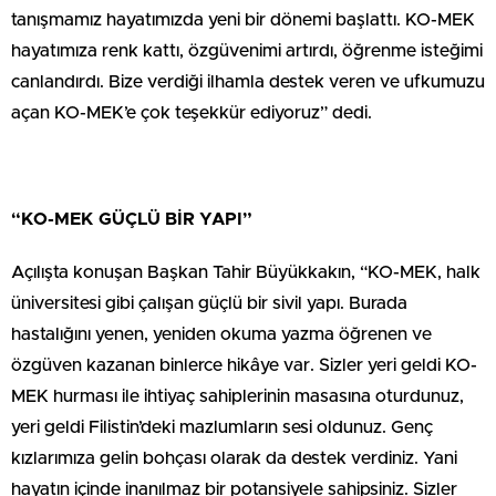
tanışmamız hayatımızda yeni bir dönemi başlattı. KO-MEK
hayatımıza renk kattı, özgüvenimi artırdı, öğrenme isteğimi
canlandırdı. Bize verdiği ilhamla destek veren ve ufkumuzu
açan KO-MEK’e çok teşekkür ediyoruz” dedi.
“KO-MEK GÜÇLÜ BİR YAPI”
Açılışta konuşan Başkan Tahir Büyükkakın, “KO-MEK, halk
üniversitesi gibi çalışan güçlü bir sivil yapı. Burada
hastalığını yenen, yeniden okuma yazma öğrenen ve
özgüven kazanan binlerce hikâye var. Sizler yeri geldi KO-
MEK hurması ile ihtiyaç sahiplerinin masasına oturdunuz,
yeri geldi Filistin’deki mazlumların sesi oldunuz. Genç
kızlarımıza gelin bohçası olarak da destek verdiniz. Yani
hayatın içinde inanılmaz bir potansiyele sahipsiniz. Sizler