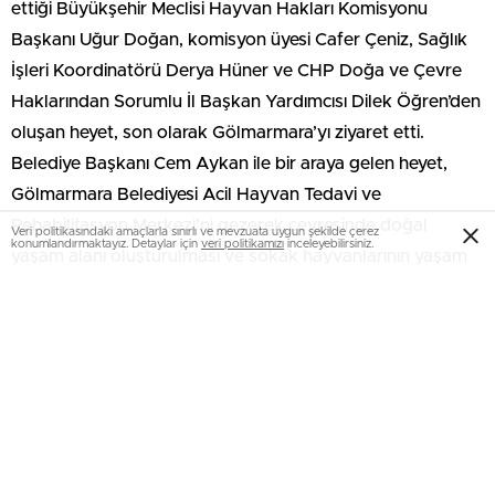
ettiği Büyükşehir Meclisi Hayvan Hakları Komisyonu
Başkanı Uğur Doğan, komisyon üyesi Cafer Çeniz, Sağlık
İşleri Koordinatörü Derya Hüner ve CHP Doğa ve Çevre
Haklarından Sorumlu İl Başkan Yardımcısı Dilek Öğren’den
oluşan heyet, son olarak Gölmarmara’yı ziyaret etti.
Belediye Başkanı Cem Aykan ile bir araya gelen heyet,
Gölmarmara Belediyesi Acil Hayvan Tedavi ve
Rehabilitasyon Merkezi’ni gezerek çevresinde doğal
Veri politikasındaki amaçlarla sınırlı ve mevzuata uygun şekilde çerez
konumlandırmaktayız. Detaylar için
veri politikamızı
inceleyebilirsiniz.
yaşam alanı oluşturulması ve sokak hayvanlarının yaşam
koşullarının iyileştirilmesine yönelik yapılan çalışmalar
hakkında görüş alışverişinde bulundu. Ziyaret kapsamında,
Manisa Büyükşehir Belediye Başkanı Ferdi Zeyrek’in
vaatlerinden biri olan ve nüfusu 25 binin altındaki ilçelerde
sokak hayvanlarının kısırlaştırılması ile tedavisi için hizmet
verecek Vetbüs’te de incelemelerde bulunuldu.