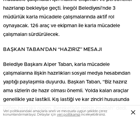
hazırlanıp bekleyişe geçti. İnegöl Belediyesi’nde 3
müdürlük karla mücadele çalışmalarında aktif rol
oynayacak. 126 araç ve ekipman ile karla mücadele
çalışmaları sürdürülecek.
BAŞKAN TABAN’DAN “HAZIRIZ” MESAJI
Belediye Başkanı Alper Taban, karla mücadele
çalışmalarına ilişkin hazırlıkları sosyal medya hesabından
yaptığı paylaşımla duyurdu. Başkan Taban, “Biz hazırız
ama sizlerin de hazır olması önemli. Yolda kalan araçlar
genellikle yaz lastikli. Kış lastiği ve kar zinciri hususunda
lütfen hazırlıklı olalım. Bereketiyle gelsin inşallah” dedi.
Veri politikasındaki amaçlarla sınırlı ve mevzuata uygun şekilde çerez
konumlandırmaktayız. Detaylar için
veri politikamızı
inceleyebilirsiniz.
Öte yandan, konuya ilişkin açıklamalarda da bulunan
Belediye Başkanı Alper Taban şu ifadelere yer verdi: “Kar