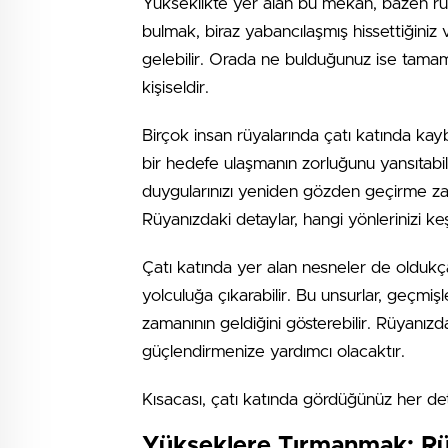
Yükseklikte yer alan bu mekân, bazen ruhs
bulmak, biraz yabancılaşmış hissettiğiniz
gelebilir. Orada ne bulduğunuz ise tamam
kişiseldir.
Birçok insan rüyalarında çatı katında kay
bir hedefe ulaşmanın zorluğunu yansıtabili
duygularınızı yeniden gözden geçirme zam
Rüyanızdaki detaylar, hangi yönlerinizi ke
Çatı katında yer alan nesneler de oldukça 
yolculuğa çıkarabilir. Bu unsurlar, geçmiş
zamanının geldiğini gösterebilir. Rüyanızd
güçlendirmenize yardımcı olacaktır.
Kısacası, çatı katında gördüğünüz her detay
Yükseklere Tırmanmak: Rüy