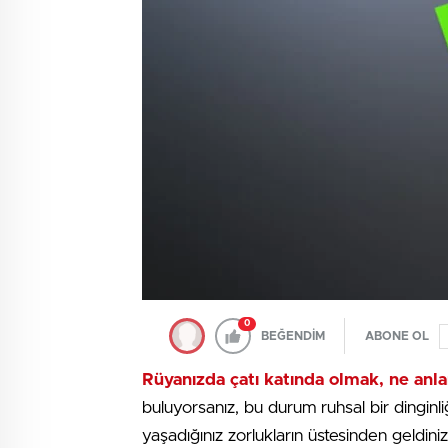
0
BEĞENDİM
ABONE OL
Rüyanızda çatı katında olmak, ne anl
buluyorsanız, bu durum ruhsal bir dinginli
yaşadığınız zorlukların üstesinden geldini