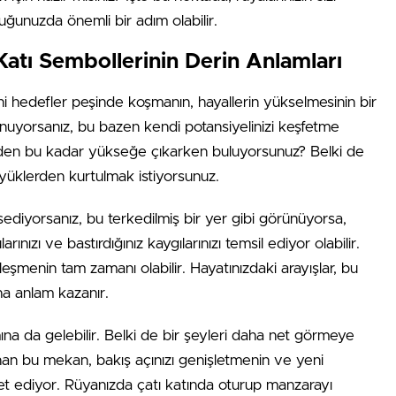
uğunuzda önemli bir adım olabilir.
Katı Sembollerinin Derin Anlamları
ni hedefler peşinde koşmanın, hayallerin yükselmesinin bir
unuyorsanız, bu bazen kendi potansiyelinizi keşfetme
zi neden bu kadar yükseğe çıkarken buluyorsunuz? Belki de
yüklerden kurtulmak istiyorsunuz.
ediyorsanız, bu terkedilmiş bir yer gibi görünüyorsa,
rınızı ve bastırdığınız kaygılarınızı temsil ediyor olabilir.
leşmenin tam zamanı olabilir. Hayatınızdaki arayışlar, bu
ha anlam kazanır.
na da gelebilir. Belki de bir şeyleri daha net görmeye
unan bu mekan, bakış açınızı genişletmenin ve yeni
ret ediyor. Rüyanızda çatı katında oturup manzarayı