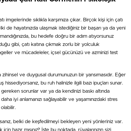
tı imgelerinde sıklıkla karşımıza çıkar. Birçok kişi için çatı
elki de hayatınızda ulaşmak istediğiniz bir başarı ya da yeni
ırmandığınızda, bu hedefe doğru bir adım atıyorsunuz
uğu gibi, çatı katına çıkmak zorlu bir yolculuk
 engeller ve mücadeleler, içsel gücünüzü ve azminizi test
a zihinsel ve duygusal durumunuzun bir yansımasıdır. Eğer
hissediyorsanız, bu ruh halinizle ilgili bazı ipuçları sunar.
 gereken sorunlar var ya da kendinizi baskı altında
i daha iyi anlamanızı sağlayabilir ve yaşamınızdaki stres
labilir.
sanız, belki de keşfedilmeyi bekleyen yeni yönleriniz var.
çin hazır mısınız? İşte bu noktada, rüyalarınızın sizi