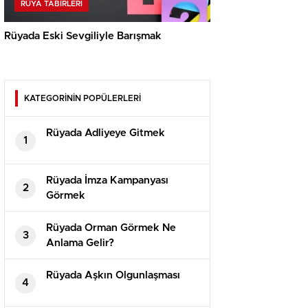
RÜYA TABIRLERI
Rüyada Eski Sevgiliyle Barışmak
KATEGORİNİN POPÜLERLERİ
Rüyada Adliyeye Gitmek
1
Rüyada İmza Kampanyası
2
Görmek
Rüyada Orman Görmek Ne
3
Anlama Gelir?
Rüyada Aşkın Olgunlaşması
4