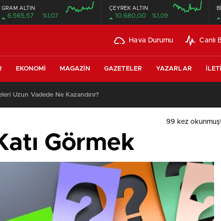
GRAM ALTIN
ÇEYREK ALTIN
B
6.565,57
%1,07
10.680,00
%1,09
Hava Durumu
Canlı 
R
EKONOMI
MAGAZIN
GAZETELER
YAZARLAR
İLET
leri Uzun Vadede Ne Kazandırır?
99 kez okunmuş
Katı Görmek