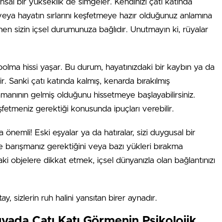
al bir yükseklik de simgeler. Kendinizi çatı katında
 veya hayatın sırlarını keşfetmeye hazır olduğunuz anlamına
en sizin içsel durumunuza bağlıdır. Unutmayın ki, rüyalar
bolma hissi yaşar. Bu durum, hayatınızdaki bir kaybın ya da
r. Sanki çatı katında kalmış, kenarda bırakılmış
anının gelmiş olduğunu hissetmeye başlayabilirsiniz.
şfetmeniz gerektiği konusunda ipuçları verebilir.
önemli! Eski eşyalar ya da hatıralar, sizi duygusal bir
le barışmanız gerektiğini veya bazı yükleri bırakma
aki objelere dikkat etmek, içsel dünyanızla olan bağlantınızı
, sizlerin ruh halini yansıtan birer aynadır.
ada Çatı Katı Görmenin Psikolojik