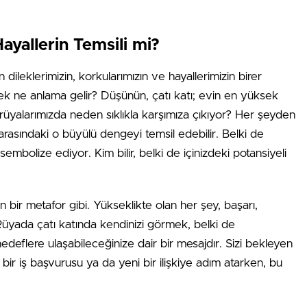
ayallerin Temsili mi?
an dileklerimizin, korkularımızın ve hayallerimizin birer
mek ne anlama gelir? Düşünün, çatı katı; evin en yüksek
, rüyalarımızda neden sıklıkla karşımıza çıkıyor? Her şeyden
ik arasındaki o büyülü dengeyi temsil edebilir. Belki de
mbolize ediyor. Kim bilir, belki de içinizdeki potansiyeli
çin bir metafor gibi. Yükseklikte olan her şey, başarı,
. Rüyada çatı katında kendinizi görmek, belki de
 hedeflere ulaşabileceğinize dair bir mesajdır. Sizi bekleyen
 bir iş başvurusu ya da yeni bir ilişkiye adım atarken, bu