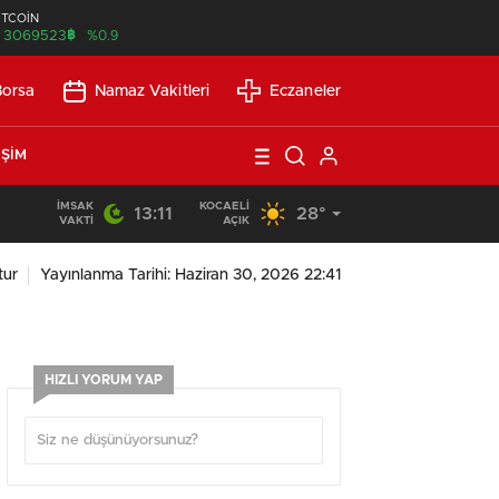
İTCOİN
฿
3069523
%0.9
Borsa
Namaz Vakitleri
Eczaneler
IŞIM
İMSAK
KOCAELI
13:11
28°
21:21
/
Günlük Okuma Süresi Az Olanlar İçin Etkili Okuma Yönte
VAKTI
AÇIK
tur
Yayınlanma Tarihi: Haziran 30, 2026 22:41
HIZLI YORUM YAP