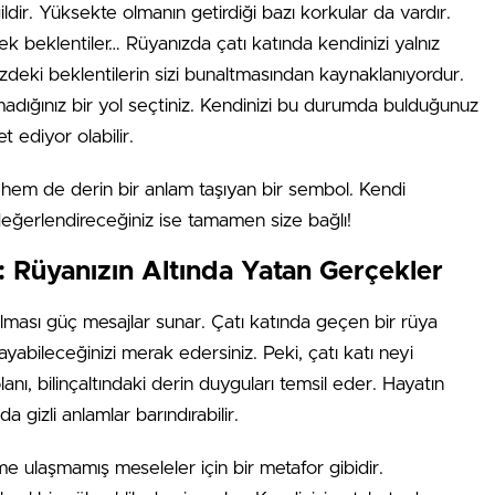
r. Yüksekte olmanın getirdiği bazı korkular da vardır.
sek beklentiler… Rüyanızda çatı katında kendinizi yalnız
zdeki beklentilerin sizi bunaltmasından kaynaklanıyordur.
dığınız bir yol seçtiniz. Kendinizi bu durumda bulduğunuz
t ediyor olabilir.
hem de derin bir anlam taşıyan bir sembol. Kendi
değerlendireceğiniz ise tamamen size bağlı!
r: Rüyanızın Altında Yatan Gerçekler
ılması güç mesajlar sunar. Çatı katında geçen bir rüya
bileceğinizi merak edersiniz. Peki, çatı katı neyi
anı, bilinçaltındaki derin duyguları temsil eder. Hayatın
a gizli anlamlar barındırabilir.
me ulaşmamış meseleler için bir metafor gibidir.