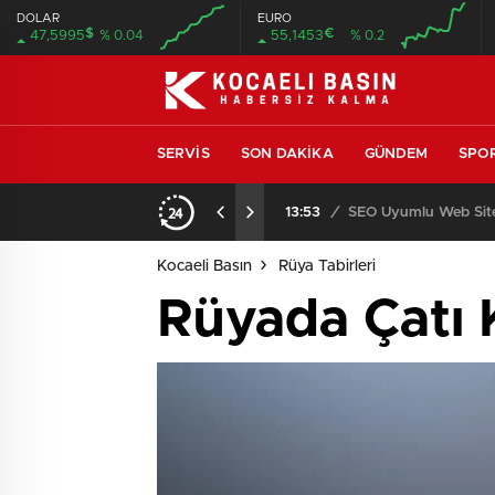
DOLAR
EURO
$
€
47,5995
% 0.04
55,1453
% 0.2
SERVIS
SON DAKIKA
GÜNDEM
SPO
ıcısı ve Servisi
13:53
/
SEO Uyumlu Web Site
Kocaeli Basın
Rüya Tabirleri
Rüyada Çatı 