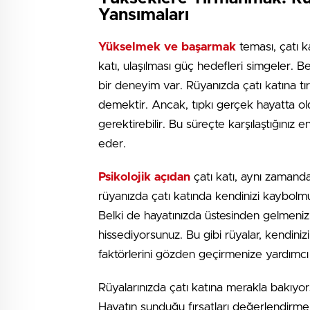
Yansımaları
Yükselmek ve başarmak
teması, çatı ka
katı, ulaşılması güç hedefleri simgeler. B
bir deneyim var. Rüyanızda çatı katına t
demektir. Ancak, tıpkı gerçek hayatta old
gerektirebilir. Bu süreçte karşılaştığınız
eder.
Psikolojik açıdan
çatı katı, aynı zamand
rüyanızda çatı katında kendinizi kaybolmuş 
Belki de hayatınızda üstesinden gelmeniz
hissediyorsunuz. Bu gibi rüyalar, kendiniz
faktörlerini gözden geçirmenize yardımcı o
Rüyalarınızda çatı katına merakla bakıyor
Hayatın sunduğu fırsatları değerlendirmek i