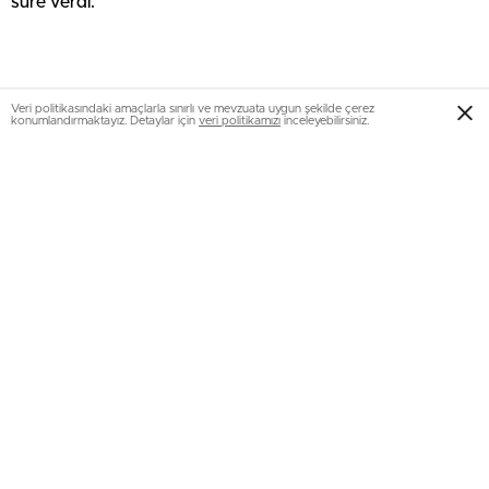
süre verdi.
Veri politikasındaki amaçlarla sınırlı ve mevzuata uygun şekilde çerez
konumlandırmaktayız. Detaylar için
veri politikamızı
inceleyebilirsiniz.
Kaynak: (BYZHA) Beyaz Haber Ajansı