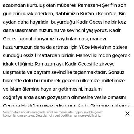
azabından kurtuluş olan mübarek Ramazan-ı Şerif’in son
günlerini idrak ederken, Rabbimizin Kur’an-ı Kerim’de ‘Bin
aydan daha hayırlıdır’ buyurduğu Kadir Gecesi’ne bir kez
daha ulaşmanın huzurunu ve sevincini yaşıyoruz. Kadir
Gecesi, gönül dünyamızın aydınlanması, manevi
huzurumuzun daha da artması için Yüce Mevla’nın bizlere
sunduğu eşsiz fırsatlardan biridir. Manevi iklimden geçerek
idrak ettiğimiz Ramazan ayı, Kadir Gecesi ile zirveye
ulaşmakta ve bayram sevinci ile taçlanmaktadır. Sonsuz
hikmetle dolu bu mübarek gecenin ülkemize, milletimize
ve İslam âlemine hayırlar getirmesini, mazlum
coğrafyalarda akan gözyaşının dinmesine vesile olmasını
Cenab-ı Hakk’tan niyaz ediyorum. Kadir Gecemiz mübarek
Veri politikasındaki amaçlarla sınırlı ve mevzuata uygun şekilde çerez
olsun
konumlandırmaktayız. Detaylar için
veri politikamızı
inceleyebilirsiniz.