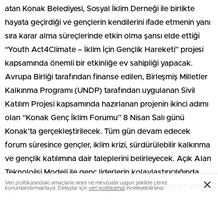
atan Konak Belediyesi, Sosyal İklim Derneği ile birlikte
hayata geçirdiği ve gençlerin kendilerini ifade etmenin yanı
sıra karar alma süreçlerinde etkin olma şansı elde ettiği
“Youth Act4Climate – İklim İçin Gençlik Hareketi” projesi
kapsamında önemli bir etkinliğe ev sahipliği yapacak.
Avrupa Birliği tarafından finanse edilen, Birleşmiş Milletler
Kalkınma Programı (UNDP) tarafından uygulanan Sivil
Katılım Projesi kapsamında hazırlanan projenin ikinci adımı
olan “Konak Genç İklim Forumu” 8 Nisan Salı günü
Konak’ta gerçekleştirilecek. Tüm gün devam edecek
forum süresince gençler, iklim krizi, sürdürülebilir kalkınma
ve gençlik katılımına dair taleplerini belirleyecek. Açık Alan
Teknolojisi Modeli ile genç liderlerin kolaylaştırıcılığında
Veri politikasındaki amaçlarla sınırlı ve mevzuata uygun şekilde çerez
kök sorunlar ve çözüm yolları oluşturulacak. Ayrıca yerel
konumlandırmaktayız. Detaylar için
veri politikamızı
inceleyebilirsiniz.
düzeyde gençlik ve iklim politikalarına katkı sunularak
katılım alanları geliştirilecek.