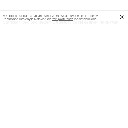
Veri politikasındaki amaçlarla sınırlı ve mevzuata uygun şekilde çerez
konumlandırmaktayız. Detaylar için
veri politikamızı
inceleyebilirsiniz.
Standları tek tek gezen Dedetaş, basılı eserler hakkında
bilgi aldı.
“Son derece zor günlerden geçiyoruz”
Burada konuşan Başkan Dedetaş, son günlerde yaşanan
kadın cinayetleri ve terör olaylarına değinerek, “Gerçekten
son derece zor günlerden geçiyoruz. Bir arada olmamız
çok önemli. Teröre karşı en güzel vereceğimiz cevap bir
arada olmaktır. Bizimle birlikte olduğunuz için çok
teşekkür ediyorum.” dedi.