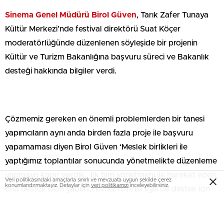
Sinema Genel Müdürü Birol Güven
, Tarık Zafer Tunaya
Kültür Merkezi’nde festival direktörü Suat Köçer
moderatörlüğünde düzenlenen söyleşide bir projenin
Kültür ve Turizm Bakanlığına başvuru süreci ve Bakanlık
desteği hakkında bilgiler verdi.
Çözmemiz gereken en önemli problemlerden bir tanesi
yapımcıların aynı anda birden fazla proje ile başvuru
yapamaması diyen Birol Güven ‘Meslek birlikleri ile
yaptığımız toplantılar sonucunda yönetmelikte düzenleme
yapmaya karar verdik. İlk film yönetmeni ile hareket eden,
Veri politikasındaki amaçlarla sınırlı ve mevzuata uygun şekilde çerez
konumlandırmaktayız. Detaylar için
veri politikamızı
inceleyebilirsiniz.
ona destek olan yapımcı kendi filmi ile ilgili de destek için
başvuru yapabilecek’ dedi.