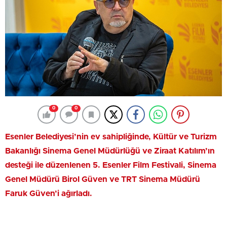
0
0
Esenler Belediyesi’nin ev sahipliğinde,
Kültür ve Turizm
Bakanlığı Sinema Genel Müdürlüğü ve Ziraat Katılım’ın
desteği ile
düzenlenen 5. Esenler Film Festivali, Sinema
Genel Müdürü Birol Güven ve TRT Sinema Müdürü
Faruk Güven’i ağırladı.