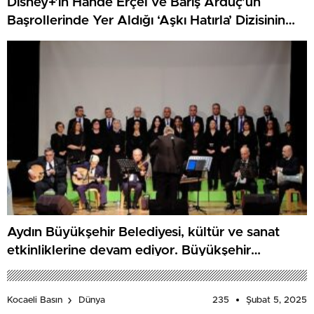
Disney+’ın Hande Erçel ve Barış Arduç’un
Başrollerinde Yer Aldığı ‘Aşkı Hatırla’ Dizisinin
Çekimleri Tamamlandı!
Aydın Büyükşehir Belediyesi, kültür ve sanat
etkinliklerine devam ediyor. Büyükşehir
Belediyesi Türk Sanat Müziği Korosu, Kuyucak’ta
konser düzenledi
235
Şubat 5, 2025
Kocaeli Basın
Dünya