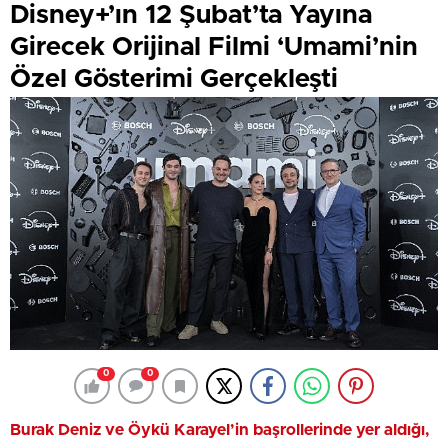
Disney+’ın 12 Şubat’ta Yayına
Girecek Orijinal Filmi ‘Umami’nin
Özel Gösterimi Gerçekleşti
0
0
Burak Deniz ve Öykü Karayel’in başrollerinde yer aldığı,