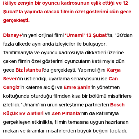
ikiliye zengin bir oyuncu kadrosunun eşlik ettiği ve 12
Şubat’ta yayında olacak filmin özel gösterimi dün gece
gerçekleşti.
Disney+
’ın yeni orijinal filmi
‘Umami’ 12 Şubat
’ta, 130’dan
fazla ülkede aynı anda izleyiciler ile buluşuyor.
Tanıtımlarıyla ve oyuncu kadrosuyla dikkatleri üzerine
çeken filmin özel gösterimi oyuncuların katılımıyla dün
gece
Biz İstanbul
’da gerçekleşti. Yapımcılığını
Karga
Seven
’ın üstlendiği, uyarlama senaryosunu ise
Can
Cengiz
’in kaleme aldığı ve
Emre Şahin
’in yönetmen
koltuğunda oturduğu filmden kısa bir bölümü misafirlere
izletildi. ‘Umami’nin ürün yerleştirme partnerleri
Bosch
Küçük Ev Aletleri
ve
Zen Pırlanta
’nın da katılımıyla
gerçekleşen etkinlikte, filmin temasına uygun hazırlanan
mekan ve ikramlar misafirlerden büyük beğeni topladı.