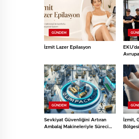
GÜNDEM
GÜN
İzmit Lazer Epilasyon
EKU’dan
Avrupa
Dökümh
GÜNDEM
GÜN
Sevkiyat Güvenliğini Artıran
İzmit, 
Ambalaj Makineleriyle Süreci
Bölges
Baştan Sona Kontrol Edin
Hizmetl