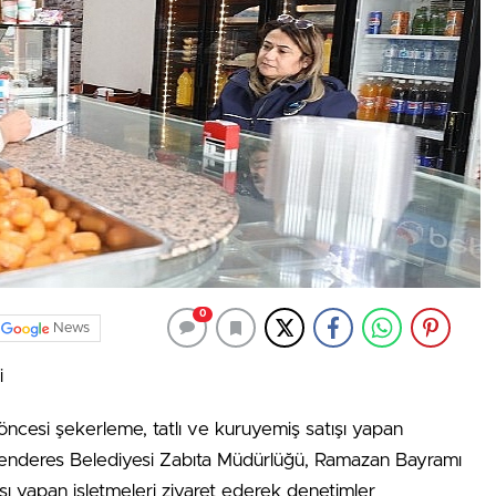
0
News
i
cesi şekerleme, tatlı ve kuruyemiş satışı yapan
 Menderes Belediyesi Zabıta Müdürlüğü, Ramazan Bayramı
şı yapan işletmeleri ziyaret ederek denetimler