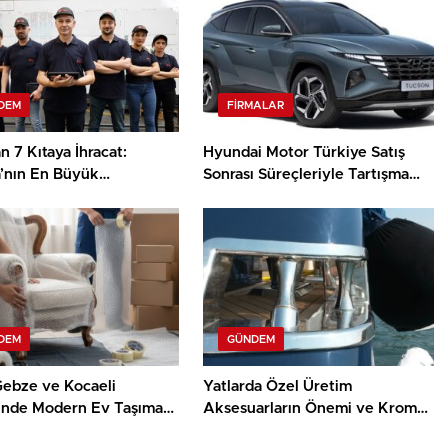
DEM
FIRMALAR
 7 Kıtaya İhracat:
Hyundai Motor Türkiye Satış
’nın En Büyük
Sonrası Süreçleriyle Tartışma
anelerinden Biri
Yaratıyor
DEM
GÜNDEM
Gebze ve Kocaeli
Yatlarda Özel Üretim
inde Modern Ev Taşıma
Aksesuarların Önemi ve Krom
erinin Faydaları
İşçiliğinin Rolü